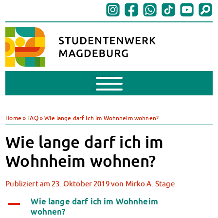
Mobile
Menu
BAföG
BAföG beantragen
Home
»
FAQ
»
Wie lange darf ich im Wohnheim wohnen?
BAföG-FAQs
Wie lange darf ich im
Dokumente
BAföG-Sprechstunden
Wohnheim wohnen?
Kredite & Stipendien
AnsprechpartnerInnen
Publiziert am
23. Oktober 2019
von
Mirko A. Stage
Mensen & Cafeterien
Heute in unseren Mensen
Wie lange darf ich im Wohnheim
A
wohnen?
JoGo – Studibar + Eventspace