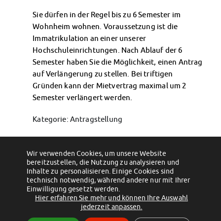
Klimabewusst essen
Sie dürfen in der Regel bis zu 6 Semester im
Mensa-FAQs
Wohnheim wohnen. Voraussetzung ist die
CampusCatering
Immatrikulation an einer unserer
MensaFeedback
Hochschuleinrichtungen. Nach Ablauf der 6
AnsprechpartnerInnen
Semester haben Sie die Möglichkeit, einen Antrag
Wohnen
auf Verlängerung zu stellen. Bei triftigen
Wohnheime im Überblick
Gründen kann der Mietvertrag maximal um 2
Wohnheime in Magdeburg
Semester verlängert werden.
Wohnheime in Wernigerode
Wohnheimantrag & -service
Kategorie: Antragstellung
MIT einander – FÜR einander
Wohnheimtutoren
Permalink
Schadensmeldung
Wir verwenden Cookies, um unsere Website
bereitzustellen, die Nutzung zu analysieren und
←
Wann kann ich mich für einen
Wie kann ich mich auf einen
Wohnen-FAQ
Wohnheimplatz bewerben?
Inhalte zu personalisieren. Einige Cookies sind
Wohnheimplatz bewerben?
→
Dokumente
technisch notwendig, während andere nur mit Ihrer
Einwilligung gesetzt werden.
AnsprechpartnerInnen
Hier erfahren Sie mehr und können Ihre Auswahl
Soziales & Beratung
(c) 2012 - 2026 by Studentenwerk Magdeburg - Anstalt des öffentlichen
jederzeit anpassen.
Sozialberatung
Rechts