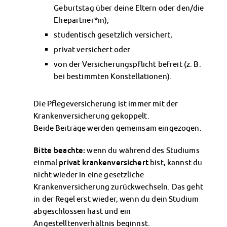
Kinderbetreuung
Geburtstag über deine Eltern oder den/die
Ehepartner*in),
Kita CampusKids
Voranmeldung KiTa-Platz
studentisch gesetzlich versichert,
Randzeitenbetreuung
privat versichert oder
Anmeldung
von der Versicherungspflicht befreit (z. B.
Nutzungsbedingungen
bei bestimmten Konstellationen).
AnsprechpartnerInnen
Über uns
Die Pflegeversicherung ist immer mit der
Infopoints & Beratungscenter
Krankenversicherung gekoppelt.
Beratungstermine im Überblick
Beide Beiträge werden gemeinsam eingezogen.
Unsere Organisation
Verwaltungsrat
Bitte beachte:
wenn du während des Studiums
Personalrat
einmal
privat krankenversichert
bist, kannst du
Lageplan
nicht wieder in eine gesetzliche
Dokumente
Krankenversicherung zurückwechseln. Das geht
Stellenangebote
in der Regel erst wieder, wenn du dein Studium
AnsprechpartnerInnen
abgeschlossen hast und ein
Impressum
Angestelltenverhältnis beginnst.