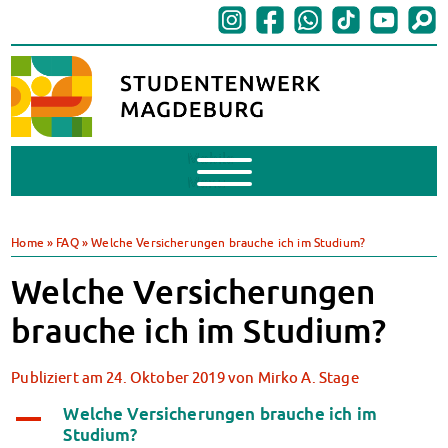
Mobile
Menu
BAföG
BAföG beantragen
Home
»
FAQ
»
Welche Versicherungen brauche ich im Studium?
BAföG-FAQs
Welche Versicherungen
Dokumente
BAföG-Sprechstunden
brauche ich im Studium?
Kredite & Stipendien
AnsprechpartnerInnen
Publiziert am
24. Oktober 2019
von
Mirko A. Stage
Mensen & Cafeterien
Heute in unseren Mensen
Welche Versicherungen brauche ich im
A
Studium?
JoGo – Studibar + Eventspace