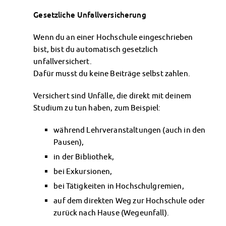
Klimabewusst essen
Gesetzliche Unfallversicherung
Mensa-FAQs
CampusCatering
Wenn du an einer Hochschule eingeschrieben
MensaFeedback
bist, bist du automatisch gesetzlich
AnsprechpartnerInnen
unfallversichert.
Wohnen
Dafür musst du keine Beiträge selbst zahlen.
Wohnheime im Überblick
Wohnheime in Magdeburg
Versichert sind Unfälle, die direkt mit deinem
Wohnheime in Wernigerode
Studium zu tun haben, zum Beispiel:
Wohnheimantrag & -service
während Lehrveranstaltungen (auch in den
MIT einander – FÜR einander
Pausen),
Wohnheimtutoren
in der Bibliothek,
Schadensmeldung
Wohnen-FAQ
bei Exkursionen,
Dokumente
bei Tätigkeiten in Hochschulgremien,
AnsprechpartnerInnen
auf dem direkten Weg zur Hochschule oder
Soziales & Beratung
zurück nach Hause (Wegeunfall).
Sozialberatung