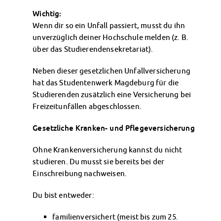
Finanzierungsberatung
Wichtig:
Rückerstattung Semesterbeitrag
Wenn dir so ein Unfall passiert, musst du ihn
PsychoSoziale Beratung
unverzüglich deiner Hochschule melden (z. B.
Kursangebote
über das Studierendensekretariat).
Anmeldung Sonderveranstaltungen
Rechtsberatung
Neben dieser gesetzlichen Unfallversicherung
Chatberatung
hat das Studentenwerk Magdeburg für die
FAQs Soziales & Beratung
Studierenden zusätzlich eine Versicherung bei
Dokumente
Freizeitunfällen abgeschlossen.
AnsprechpartnerInnen
Gesetzliche Kranken- und Pflegeversicherung
Kultur & Internationales
Beratung für Internationals
Ohne Krankenversicherung kannst du nicht
Wohnen für Internationals
studieren. Du musst sie bereits bei der
IKUS und InterKultiTreff
Einschreibung nachweisen.
Kulturförderung
KreativWorkshops
Du bist entweder:
Magdeburger Studierendentage
AnsprechpartnerInnen
familienversichert (meist bis zum 25.