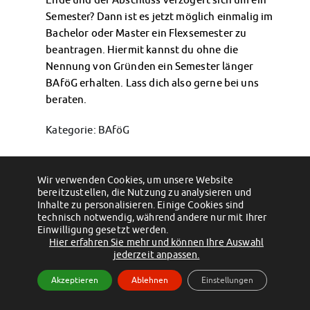
Klimabewusst essen
Semester? Dann ist es jetzt möglich einmalig im
Mensa-FAQs
Bachelor oder Master ein Flexsemester zu
CampusCatering
beantragen. Hiermit kannst du ohne die
MensaFeedback
Nennung von Gründen ein Semester länger
AnsprechpartnerInnen
BAföG erhalten. Lass dich also gerne bei uns
Wohnen
beraten.
Wohnheime im Überblick
Wohnheime in Magdeburg
Kategorie: BAföG
Wohnheime in Wernigerode
Permalink
Wohnheimantrag & -service
MIT einander – FÜR einander
Wir verwenden Cookies, um unsere Website
←
Was ist die Studienstarthilfe?
bereitzustellen, die Nutzung zu analysieren und
Vermietung
→
Wohnheimtutoren
Inhalte zu personalisieren. Einige Cookies sind
Schadensmeldung
technisch notwendig, während andere nur mit Ihrer
Einwilligung gesetzt werden.
Wohnen-FAQ
(c) 2012 - 2026 by Studentenwerk Magdeburg - Anstalt des öffentlichen
Hier erfahren Sie mehr und können Ihre Auswahl
Dokumente
jederzeit anpassen.
Rechts
AnsprechpartnerInnen
Facebook
Instagram
TikTok
Youtube
Akzeptieren
Ablehnen
Einstellungen
Soziales & Beratung
Impressum
Datenschutzerklärung
Erklärung zur Barrierefreiheit
Sozialberatung