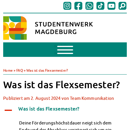
Mobile
Menu
BAföG
BAföG beantragen
Home
»
FAQ
»
Was ist das Flexsemester?
BAföG-FAQs
Was ist das Flexsemester?
Dokumente
BAföG-Sprechstunden
Kredite & Stipendien
Publiziert am
2. August 2024
von
Team Kommunikation
AnsprechpartnerInnen
Was ist das Flexsemester?
A
Mensen & Cafeterien
Heute in unseren Mensen
Deine Förderungshöchstdauer neigt sich dem
JoGo – Studibar + Eventspace
Ende und der Abschluss verzögert sich um ein