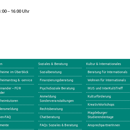
3:00 – 16:00 Uhr
en
Soziales & Beratung
Kultur & Internationales
heime im Überblick
Sozialberatung
Beratung für Internationals
eimantrag & -service
Finanzierungsberatung
Wohnen für Internationals
inander – FÜR
PsychoSoziale Beratung
IKUS und InterKultiTreff
der
Anmeldung
Kulturförderung
heimtutoren
Sonderveranstaltungen
KreativWorkshops
densmeldung
Rechtsberatung
Magdeburger
en-FAQ
Chatberatung
Studierendentage
mente
FAQs Soziales & Beratung
AnsprechpartnerInnen