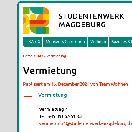
BAföG
Mensen & Cafeterien
Wohnen
Soziales &
Home
»
FAQ
»
Vermietung
Vermietung
Publiziert am
16. Dezember 2024
von
Team Wohnen
Vermietung
A
Vermietung 4
Tel.: +49 391 67-51563
vermietung4@studentenwerk-magdeburg.d