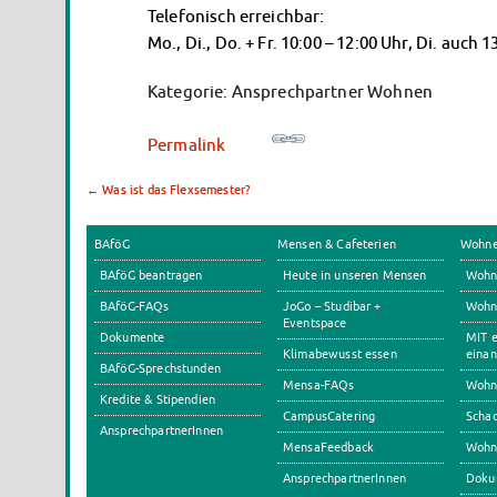
Telefonisch erreichbar:
Mo., Di., Do. + Fr. 10:00 – 12:00 Uhr, Di. auch 1
Kategorie: Ansprechpartner Wohnen
Permalink
←
Was ist das Flexsemester?
BAföG
Mensen & Cafeterien
Wohn
BAföG beantragen
Heute in unseren Mensen
Wohn
BAföG-FAQs
JoGo – Studibar +
Wohnh
Eventspace
Dokumente
MIT e
Klimabewusst essen
einan
BAföG-Sprechstunden
Mensa-FAQs
Wohn
Kredite & Stipendien
CampusCatering
Scha
AnsprechpartnerInnen
MensaFeedback
Wohn
AnsprechpartnerInnen
Doku