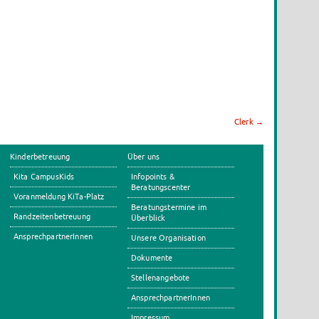
Clerk
→
Kinderbetreuung
Über uns
Kita CampusKids
Infopoints &
Beratungscenter
Voranmeldung KiTa-Platz
Beratungstermine im
Randzeitenbetreuung
Überblick
AnsprechpartnerInnen
Unsere Organisation
Dokumente
Stellenangebote
AnsprechpartnerInnen
Impressum