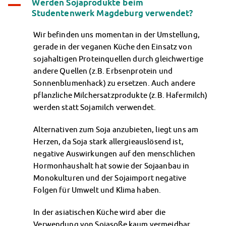
Werden Sojaprodukte beim
A
Klimabewusst essen
Studentenwerk Magdeburg verwendet?
Mensa-FAQs
CampusCatering
Wir befinden uns momentan in der Umstellung,
MensaFeedback
gerade in der veganen Küche den Einsatz von
AnsprechpartnerInnen
sojahaltigen Proteinquellen durch gleichwertige
Wohnen
andere Quellen (z.B. Erbsenprotein und
Wohnheime im Überblick
Sonnenblumenhack) zu ersetzen. Auch andere
Wohnheime in Magdeburg
pflanzliche Milchersatzprodukte (z.B. Hafermilch)
Wohnheime in Wernigerode
werden statt Sojamilch verwendet.
Wohnheimantrag & -service
Alternativen zum Soja anzubieten, liegt uns am
MIT einander – FÜR einander
Herzen, da Soja stark allergieauslösend ist,
Wohnheimtutoren
negative Auswirkungen auf den menschlichen
Schadensmeldung
Hormonhaushalt hat sowie der Sojaanbau in
Wohnen-FAQ
Monokulturen und der Sojaimport negative
Dokumente
Folgen für Umwelt und Klima haben.
AnsprechpartnerInnen
Soziales & Beratung
In der asiatischen Küche wird aber die
Sozialberatung
Verwendung von Sojasoße kaum vermeidbar