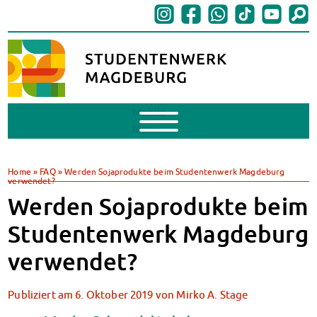
Mobile
Menu
BAföG
BAföG beantragen
Home
»
FAQ
»
Werden Sojaprodukte beim Studentenwerk Magdeburg
verwendet?
BAföG-FAQs
Werden Sojaprodukte beim
Dokumente
BAföG-Sprechstunden
Studentenwerk Magdeburg
Kredite & Stipendien
verwendet?
AnsprechpartnerInnen
Mensen & Cafeterien
Heute in unseren Mensen
Publiziert am
6. Oktober 2019
von
Mirko A. Stage
JoGo – Studibar + Eventspace