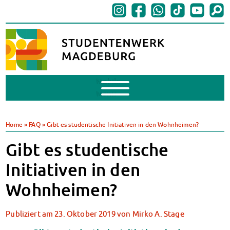
Mobile
Menu
BAföG
BAföG beantragen
Home
»
FAQ
»
Gibt es studentische Initiativen in den Wohnheimen?
BAföG-FAQs
Gibt es studentische
Dokumente
BAföG-Sprechstunden
Initiativen in den
Kredite & Stipendien
Wohnheimen?
AnsprechpartnerInnen
Mensen & Cafeterien
Heute in unseren Mensen
Publiziert am
23. Oktober 2019
von
Mirko A. Stage
JoGo – Studibar + Eventspace