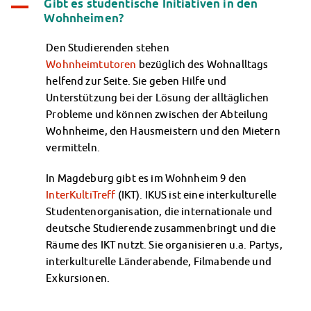
Gibt es studentische Initiativen in den
A
Klimabewusst essen
Wohnheimen?
Mensa-FAQs
CampusCatering
Den Studierenden stehen
MensaFeedback
Wohnheimtutoren
bezüglich des Wohnalltags
AnsprechpartnerInnen
helfend zur Seite. Sie geben Hilfe und
Wohnen
Unterstützung bei der Lösung der alltäglichen
Wohnheime im Überblick
Probleme und können zwischen der Abteilung
Wohnheime in Magdeburg
Wohnheime, den Hausmeistern und den Mietern
Wohnheime in Wernigerode
vermitteln.
Wohnheimantrag & -service
In Magdeburg gibt es im Wohnheim 9 den
MIT einander – FÜR einander
InterKultiTreff
(IKT). IKUS ist eine interkulturelle
Wohnheimtutoren
Studentenorganisation, die internationale und
Schadensmeldung
deutsche Studierende zusammenbringt und die
Wohnen-FAQ
Räume des IKT nutzt. Sie organisieren u.a. Partys,
Dokumente
interkulturelle Länderabende, Filmabende und
AnsprechpartnerInnen
Exkursionen.
Soziales & Beratung
Sozialberatung