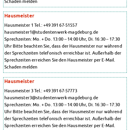
Schaden melden
Kinderbetreuung
Randzeitenbetreuung
Kita CampusKids
Anmeldung
Hausmeister
Nutzungsbedingungen
Voranmeldung KiTa-Platz
AnsprechpartnerInnen
Hausmeister 1 Tel.: +49 391 67-51557
Randzeitenbetreuung
Über uns
hausmeister1@studentenwerk-magdeburg.de
Anmeldung
Infopoints & Beratungscenter
Sprechzeiten: Mo. + Do. 13:00 – 14:00 Uhr, Di. 16:30 – 17:30
Nutzungsbedingungen
Beratungstermine im Überblick
Uhr Bitte beachten Sie, dass der Hausmeister nur während
AnsprechpartnerInnen
Unsere Organisation
der Sprechzeiten telefonisch erreichbar ist. Außerhalb der
Über uns
Verwaltungsrat
Sprechzeiten erreichen Sie den Hausmeister per E-Mail.
Infopoints & Beratungscenter
Personalrat
Schaden melden
Lageplan
Beratungstermine im Überblick
Dokumente
Unsere Organisation
Hausmeister
Stellenangebote
Verwaltungsrat
AnsprechpartnerInnen
Hausmeister 3 Tel.: +49 391 67-57773
Personalrat
Impressum
hausmeister3@studentenwerk-magdeburg.de
Lageplan
Datenschutzerklärung
Sprechzeiten: Mo. + Do. 13:00 – 14:00 Uhr, Di. 16:30 – 17:30
Dokumente
Erklärung zur Barrierefreiheit
Uhr Bitte beachten Sie, dass der Hausmeister nur während
Stellenangebote
der Sprechzeiten telefonisch erreichbar ist. Außerhalb der
AnsprechpartnerInnen
Sprechzeiten erreichen Sie den Hausmeister per E-Mail.
Impressum