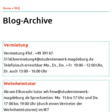
Klimabewusst essen
Heute in unseren Mensen
Home
»
FAQ
JoGo – Studibar + Eventspace
Mensa-FAQs
Klimabewusst essen
CampusCatering
Blog-Archive
Mensa-FAQs
MensaFeedback
CampusCatering
AnsprechpartnerInnen
MensaFeedback
Wohnen
AnsprechpartnerInnen
Wohnheime im Überblick
Wohnen
Vermietung
Wohnheime in Magdeburg
Wohnheime im Überblick
Wohnheime in Wernigerode
Wohnheime in Magdeburg
Vermietung 4Tel.: +49 391 67-
Wohnheime in Wernigerode
Wohnheimantrag & -service
51563vermietung4@studentenwerk-magdeburg.de
Wohnheimantrag & -service
Telefonisch erreichbar:Mo., Di., Do. + Fr. 10:00 – 12:00 Uhr,
MIT einander – FÜR einander
MIT einander – FÜR einander
Di. auch 13:00 – 16:00 Uhr
Wohnheimtutoren
Wohnheimtutoren
Schadensmeldung
Schadensmeldung
Wohnheimtutor
Wohnen-FAQ
Wohnen-FAQ
Dokumente
Dokumente
Akram Elborashi tutor.wh-fmw@studentenwerk-
AnsprechpartnerInnen
AnsprechpartnerInnen
magdeburg.de Sprechzeiten: Mo. 15 bis 17 Uhr und Do.
Soziales & Beratung
Soziales & Beratung
17:00 bis 19:00 Uhr (durch einen Vertreter der
Sozialberatung
Sozialberatung
Wohnheimtutoren) im IKT