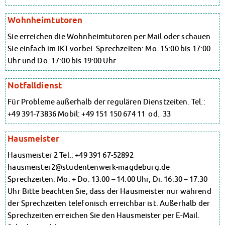
Finanzierungsberatung
Finanzierungsberatung
Rückerstattung Semesterbeitrag
Rückerstattung Semesterbeitrag
Wohnheimtutoren
PsychoSoziale Beratung
PsychoSoziale Beratung
Kursangebote
Sie erreichen die Wohnheimtutoren per Mail oder schauen
Kursangebote
Anmeldung Sonderveranstaltungen
Sie einfach im IKT vorbei. Sprechzeiten: Mo. 15:00 bis 17:00
Anmeldung Sonderveranstaltungen
Rechtsberatung
Uhr und Do. 17:00 bis 19:00 Uhr
Chatberatung
Rechtsberatung
FAQs Soziales & Beratung
Chatberatung
Notfalldienst
Dokumente
FAQs Soziales & Beratung
Für Probleme außerhalb der regulären Dienstzeiten. Tel.:
AnsprechpartnerInnen
Dokumente
Kultur & Internationales
+49 391-73836 Mobil: +49 151 150 674 11 od. 33
AnsprechpartnerInnen
Beratung für Internationals
Kultur & Internationales
Wohnen für Internationals
Hausmeister
Beratung für Internationals
IKUS und InterKultiTreff
Hausmeister 2 Tel.: +49 391 67-52892
Wohnen für Internationals
Kulturförderung
hausmeister2@studentenwerk-magdeburg.de
KreativWorkshops
IKUS und InterKultiTreff
Sprechzeiten: Mo. + Do. 13:00 – 14:00 Uhr, Di. 16:30 – 17:30
Magdeburger Studierendentage
Kulturförderung
AnsprechpartnerInnen
Uhr Bitte beachten Sie, dass der Hausmeister nur während
KreativWorkshops
Kinderbetreuung
der Sprechzeiten telefonisch erreichbar ist. Außerhalb der
Magdeburger Studierendentage
Kita CampusKids
Sprechzeiten erreichen Sie den Hausmeister per E-Mail.
AnsprechpartnerInnen
Voranmeldung KiTa-Platz