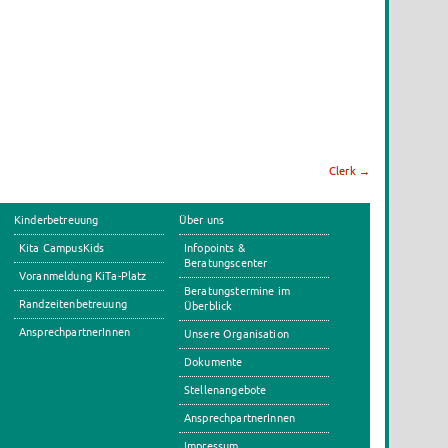
Clerk
→
Kinderbetreuung
Über uns
Kita CampusKids
Infopoints &
Beratungscenter
Voranmeldung KiTa-Platz
Beratungstermine im
Randzeitenbetreuung
Überblick
AnsprechpartnerInnen
Unsere Organisation
Dokumente
Stellenangebote
AnsprechpartnerInnen
Impressum