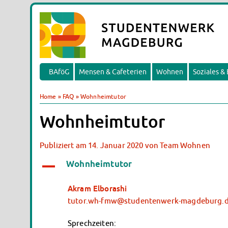
BAföG
Mensen & Cafeterien
Wohnen
Soziales &
Home
»
FAQ
»
Wohnheimtutor
Wohnheimtutor
Publiziert am
14. Januar 2020
von
Team Wohnen
Wohnheimtutor
A
Akram Elborashi
tutor.wh-fmw@studentenwerk-magdeburg.
Sprechzeiten: