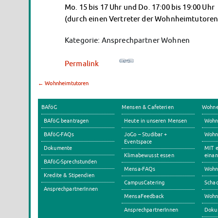
Mo. 15 bis 17 Uhr und Do. 17:00 bis 19:00 Uhr
(durch einen Vertreter der Wohnheimtutoren
Kategorie: Ansprechpartner Wohnen
Permalink
←
Wohnheimtutoren
BAföG
Mensen & Cafeterien
Wohn
BAföG beantragen
Heute in unseren Mensen
Wohn
BAföG-FAQs
JoGo – Studibar +
Wohnh
Eventspace
Dokumente
MIT e
Klimabewusst essen
einan
BAföG-Sprechstunden
Mensa-FAQs
Wohn
Kredite & Stipendien
CampusCatering
Scha
AnsprechpartnerInnen
MensaFeedback
Wohn
AnsprechpartnerInnen
Doku