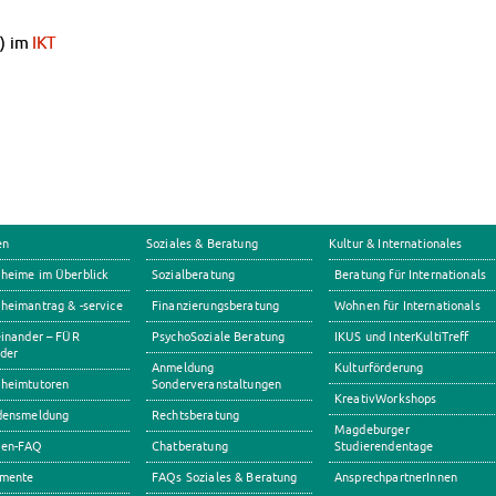
) im
IKT
en
Soziales & Beratung
Kultur & Internationales
heime im Überblick
Sozialberatung
Beratung für Internationals
eimantrag & -service
Finanzierungsberatung
Wohnen für Internationals
inander – FÜR
PsychoSoziale Beratung
IKUS und InterKultiTreff
der
Anmeldung
Kulturförderung
heimtutoren
Sonderveranstaltungen
KreativWorkshops
densmeldung
Rechtsberatung
Magdeburger
en-FAQ
Chatberatung
Studierendentage
mente
FAQs Soziales & Beratung
AnsprechpartnerInnen