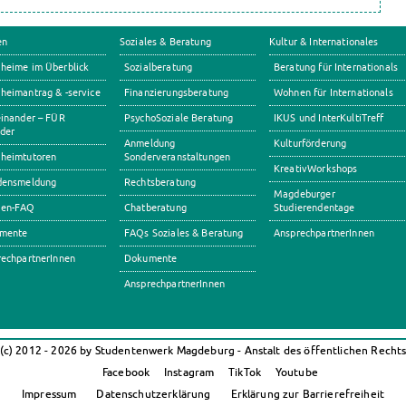
en
Soziales & Beratung
Kultur & Internationales
heime im Überblick
Sozialberatung
Beratung für Internationals
eimantrag & -service
Finanzierungsberatung
Wohnen für Internationals
inander – FÜR
PsychoSoziale Beratung
IKUS und InterKultiTreff
der
Anmeldung
Kulturförderung
heimtutoren
Sonderveranstaltungen
KreativWorkshops
densmeldung
Rechtsberatung
Magdeburger
en-FAQ
Chatberatung
Studierendentage
mente
FAQs Soziales & Beratung
AnsprechpartnerInnen
echpartnerInnen
Dokumente
AnsprechpartnerInnen
(c) 2012 - 2026 by Studentenwerk Magdeburg - Anstalt des öffentlichen Recht
Facebook
Instagram
TikTok
Youtube
Impressum
Datenschutzerklärung
Erklärung zur Barrierefreiheit