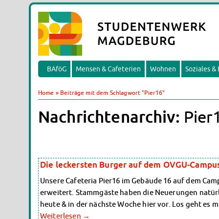
BAföG
Mensen & Cafeterien
Wohnen
Soziales &
Home
»
Beiträge mit dem Schlagwort "Pier16"
Nachrichtenarchiv:
Pier
Die leckersten Burger auf dem OVGU-Campu
Unsere Cafeteria Pier16 im Gebäude 16 auf dem Ca
erweitert. Stammgäste haben die Neuerungen natürlic
heute & in der nächste Woche hier vor. Los geht es
Weiterlesen
→