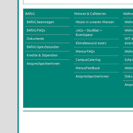
BAföG
Mensen & Cafeterien
Wohn
BAföG beantragen
Heute in unseren Mensen
Wohn
BAföG-FAQs
JoGo – Studibar +
Wohnh
Eventspace
Dokumente
MIT e
Klimabewusst essen
einan
BAföG-Sprechstunden
Mensa-FAQs
Wohn
Kredite & Stipendien
CampusCatering
Scha
AnsprechpartnerInnen
MensaFeedback
Wohn
AnsprechpartnerInnen
Doku
Anspr