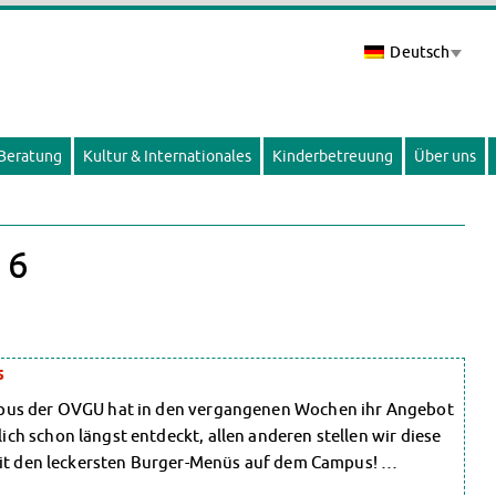
Deutsch
 Beratung
Kultur & Internationales
Kinderbetreuung
Über uns
16
s
mpus der OVGU hat in den vergangenen Wochen ihr Angebot
h schon längst entdeckt, allen anderen stellen wir diese
 mit den leckersten Burger-Menüs auf dem Campus! …