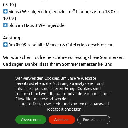
Finanzierungsberatung
05.10.)
Rückerstattung Semesterbeitrag
Mensa Wernigerode (reduzierte Öffnungszeiten 18.07. –
PsychoSoziale Beratung
10.09.)
blub im Haus 3 Wernigerode
Kursangebote
Anmeldung Sonderveranstaltungen
Achtung:
Rechtsberatung
Am 05.09. sind alle Mensen & Cafeterien geschlossen!
Chatberatung
FAQs Soziales & Beratung
Wir wünschen Euch eine schöne vorlesungsfreie Sommerzeit
Dokumente
und sagen Danke, dass Ihr im Sommersemester bei uns
AnsprechpartnerInnen
gegessen habt! Wir freuen uns schon jetzt auf ein
Kultur & Internationales
Wiedersehen – spätestens nach der Sommerpause!
Wir verwenden Cookies, um unsere Website
Beratung für Internationals
bereitzustellen, die Nutzung zu analysieren und
←
Exciting day trip to the Autostadt in
Beratungsangebote in den
Wolfsburg
Inhalte zu personalisieren. Einige Cookies sind
Semesterferien
→
Wohnen für Internationals
technisch notwendig, während andere nur mit Ihrer
IKUS und InterKultiTreff
Einwilligung gesetzt werden.
Kulturförderung
Hier erfahren Sie mehr und können Ihre Auswahl
(c) 2012 - 2026 by Studentenwerk Magdeburg - Anstalt des öffentlichen
jederzeit anpassen.
KreativWorkshops
Rechts
Magdeburger Studierendentage
Akzeptieren
Ablehnen
Einstellungen
Facebook
Instagram
TikTok
Youtube
AnsprechpartnerInnen