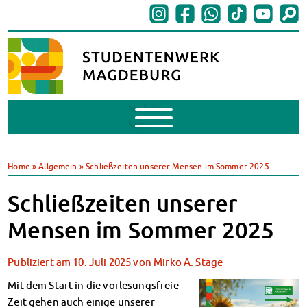
Mobile
Menu
BAföG
BAföG beantragen
Home
»
Allgemein
»
Schließzeiten unserer Mensen im Sommer 2025
BAföG-FAQs
Dokumente
Schließzeiten unserer
BAföG-Sprechstunden
Mensen im Sommer 2025
Kredite & Stipendien
AnsprechpartnerInnen
Publiziert am
10. Juli 2025
von
Mirko A. Stage
Mensen & Cafeterien
Heute in unseren Mensen
Mit dem Start in die vorlesungsfreie
JoGo – Studibar + Eventspace
Zeit gehen auch einige unserer