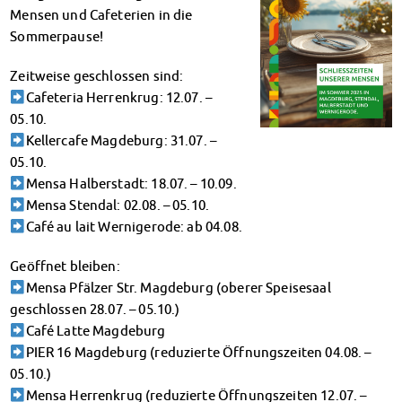
Klimabewusst essen
Mensen und Cafeterien in die
Mensa-FAQs
Sommerpause!
CampusCatering
Zeitweise geschlossen sind:
MensaFeedback
Cafeteria Herrenkrug: 12.07. –
AnsprechpartnerInnen
05.10.
Wohnen
Kellercafe Magdeburg: 31.07. –
Wohnheime im Überblick
05.10.
Wohnheime in Magdeburg
Mensa Halberstadt: 18.07. – 10.09.
Wohnheime in Wernigerode
Mensa Stendal: 02.08. – 05.10.
Wohnheimantrag & -service
Café au lait Wernigerode: ab 04.08.
MIT einander – FÜR einander
Wohnheimtutoren
Geöffnet bleiben:
Schadensmeldung
Mensa Pfälzer Str. Magdeburg (oberer Speisesaal
Wohnen-FAQ
geschlossen 28.07. – 05.10.)
Dokumente
Café Latte Magdeburg
AnsprechpartnerInnen
PIER 16 Magdeburg (reduzierte Öffnungszeiten 04.08. –
Soziales & Beratung
05.10.)
Sozialberatung
Mensa Herrenkrug (reduzierte Öffnungszeiten 12.07. –