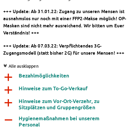
Finanzierungsberatung
+++ Update: Ab 31.01.22: Zugang zu unseren Mensen ist
Rückerstattung Semesterbeitrag
ausnahmslos nur noch mit einer FFP2-Makse möglich! OP-
PsychoSoziale Beratung
Masken sind nicht mehr ausreichend. Wir bitten um Euer
Kursangebote
Verständnis! +++
Anmeldung Sonderveranstaltungen
Rechtsberatung
+++ Update: Ab 07.03.22: Verpflichtendes 3G-
Chatberatung
Zugangsmodell (statt bisher 2G) für unsere Mensen! +++
FAQs Soziales & Beratung
Dokumente
c
Alle ausklappen
AnsprechpartnerInnen
Bezahlmöglichkeiten
a
Kultur & Internationales
Beratung für Internationals
Hinweise zum To-Go-Verkauf
a
Wohnen für Internationals
IKUS und InterKultiTreff
Hinweise zum Vor-Ort-Verzehr, zu
a
Sitzplätzen und Gruppengrößen
Kulturförderung
KreativWorkshops
Hygienemaßnahmen bei unserem
A
Magdeburger Studierendentage
Personal
AnsprechpartnerInnen