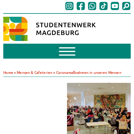
Mobile
Menu
BAföG
BAföG beantragen
Home
»
Mensen & Cafeterien
»
Coronamaßnahmen in unseren Mensen
BAföG-FAQs
Dokumente
BAföG-Sprechstunden
Kredite & Stipendien
AnsprechpartnerInnen
Mensen & Cafeterien
Heute in unseren Mensen
JoGo – Studibar + Eventspace