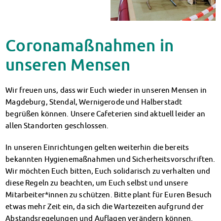
Klimabewusst essen
Mensa-FAQs
CampusCatering
Coronamaßnahmen in
MensaFeedback
AnsprechpartnerInnen
unseren Mensen
Wohnen
Wohnheime im Überblick
Wir freuen uns, dass wir Euch wieder in unseren Mensen in
Wohnheime in Magdeburg
Magdeburg, Stendal, Wernigerode und Halberstadt
Wohnheime in Wernigerode
begrüßen können. Unsere Cafeterien sind aktuell leider an
Wohnheimantrag & -service
allen Standorten geschlossen.
MIT einander – FÜR einander
Wohnheimtutoren
In unseren Einrichtungen gelten weiterhin die bereits
Schadensmeldung
bekannten Hygienemaßnahmen und Sicherheitsvorschriften.
Wohnen-FAQ
Wir möchten Euch bitten, Euch solidarisch zu verhalten und
Dokumente
diese Regeln zu beachten, um Euch selbst und unsere
AnsprechpartnerInnen
Mitarbeiter*innen zu schützen. Bitte plant für Euren Besuch
Soziales & Beratung
etwas mehr Zeit ein, da sich die Wartezeiten aufgrund der
Sozialberatung
Abstandsregelungen und Auflagen verändern können.