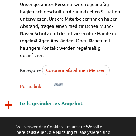
Unser gesamtes Personal wird regelmäßig
Kinderbetreuung
hygienisch geschult und zur aktuellen Situation
Kita CampusKids
unterwiesen. Unsere Mitarbeiter*innen halten
Voranmeldung KiTa-Platz
Abstand, tragen einen medizinischen Mund-
Randzeitenbetreuung
Nasen-Schutz und desinfizieren ihre Hände in
Anmeldung
regelmäßigen Abständen. Oberflächen mit
Nutzungsbedingungen
häufigem Kontakt werden regelmäßig
AnsprechpartnerInnen
desinfiziert.
Über uns
Infopoints & Beratungscenter
Kategorie:
Coronamaßnahmen Mensen
Beratungstermine im Überblick
Unsere Organisation
Permalink
Verwaltungsrat
Personalrat
Teils geändertes Angebot
Lageplan
a
Dokumente
Wir freuen uns auf Euren
Stellenangebote
AnsprechpartnerInnen
Wir verwenden Cookies, um unsere Website
Besuch!
bereitzustellen, die Nutzung zu analysieren und
Impressum