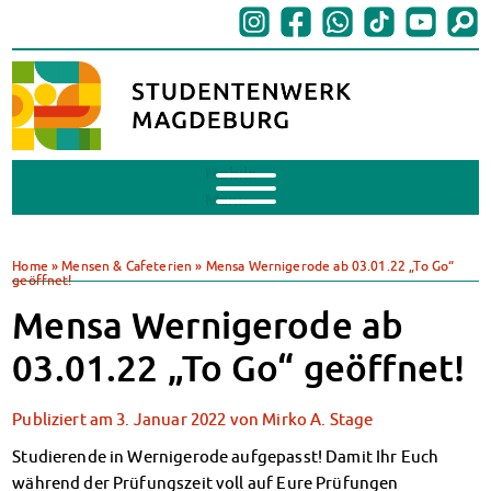
Mobile
Menu
BAföG
BAföG beantragen
Home
»
Mensen & Cafeterien
»
Mensa Wernigerode ab 03.01.22 „To Go“
geöffnet!
BAföG-FAQs
Dokumente
Mensa Wernigerode ab
BAföG-Sprechstunden
03.01.22 „To Go“ geöffnet!
Kredite & Stipendien
AnsprechpartnerInnen
Publiziert am
3. Januar 2022
von
Mirko A. Stage
Mensen & Cafeterien
Heute in unseren Mensen
Studierende in Wernigerode aufgepasst! Damit Ihr Euch
JoGo – Studibar + Eventspace
während der Prüfungszeit voll auf Eure Prüfungen