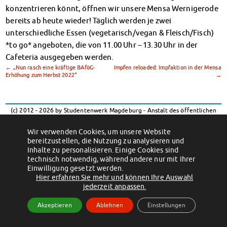
Klimabewusst essen
konzentrieren könnt, öffnen wir unsere Mensa Wernigerode
Mensa-FAQs
bereits ab heute wieder! Täglich werden je zwei
CampusCatering
unterschiedliche Essen (vegetarisch/vegan & Fleisch/Fisch)
MensaFeedback
*to go* angeboten, die von 11.00 Uhr – 13.30 Uhr in der
AnsprechpartnerInnen
Cafeteria ausgegeben werden.
←
Wohnen
„Nun rasch eine kräftige BAföG-
Impfen reloaded: Impfaktion in der Mensa
Erhöhung zum Herbst 2022“
→
Wohnheime im Überblick
Wohnheime in Magdeburg
Wohnheime in Wernigerode
(c) 2012 - 2026 by Studentenwerk Magdeburg - Anstalt des öffentlichen
Wohnheimantrag & -service
Rechts
MIT einander – FÜR einander
Wir verwenden Cookies, um unsere Website
Facebook
Instagram
TikTok
Youtube
bereitzustellen, die Nutzung zu analysieren und
Wohnheimtutoren
Impressum
Datenschutzerklärung
Erklärung zur Barrierefreiheit
Inhalte zu personalisieren. Einige Cookies sind
Schadensmeldung
technisch notwendig, während andere nur mit Ihrer
Einwilligung gesetzt werden.
Wohnen-FAQ
Hier erfahren Sie mehr und können Ihre Auswahl
Dokumente
jederzeit anpassen.
AnsprechpartnerInnen
Akzeptieren
Ablehnen
Einstellungen
Soziales & Beratung
Sozialberatung