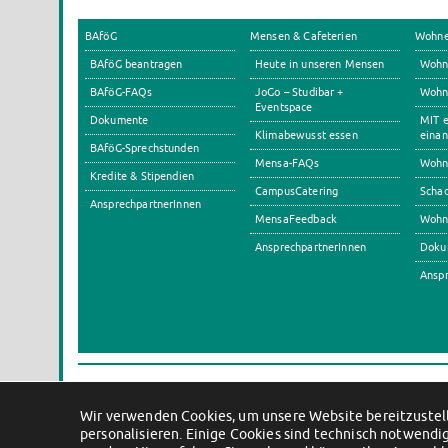
BAföG
Mensen & Cafeterien
Wohn
BAföG beantragen
Heute in unseren Mensen
Wohn
BAföG-FAQs
JoGo – Studibar +
Wohnh
Eventspace
Dokumente
MIT e
Klimabewusst essen
einan
BAföG-Sprechstunden
Mensa-FAQs
Wohn
Kredite & Stipendien
CampusCatering
Scha
AnsprechpartnerInnen
MensaFeedback
Wohn
AnsprechpartnerInnen
Doku
Anspr
Wir verwenden Cookies, um unsere Website bereitzustell
personalisieren. Einige Cookies sind technisch notwendig