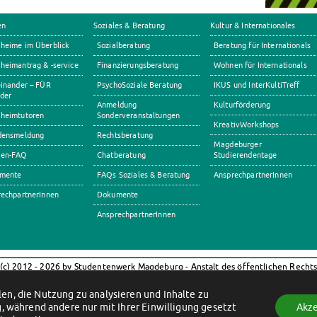
en
Soziales & Beratung
Kultur & Internationales
heime im Überblick
Sozialberatung
Beratung für Internationals
eimantrag & -service
Finanzierungsberatung
Wohnen für Internationals
inander – FÜR
PsychoSoziale Beratung
IKUS und InterKultiTreff
der
Anmeldung
Kulturförderung
heimtutoren
Sonderveranstaltungen
KreativWorkshops
densmeldung
Rechtsberatung
Magdeburger
en-FAQ
Chatberatung
Studierendentage
mente
FAQs Soziales & Beratung
AnsprechpartnerInnen
echpartnerInnen
Dokumente
AnsprechpartnerInnen
(c) 2012 - 2026 by Studentenwerk Magdeburg - Anstalt des öffentlichen Recht
Facebook
Instagram
TikTok
Youtube
en, die Nutzung zu analysieren und Inhalte zu
Impressum
Datenschutzerklärung
Erklärung zur Barrierefreiheit
, während andere nur mit Ihrer Einwilligung gesetzt
Akze