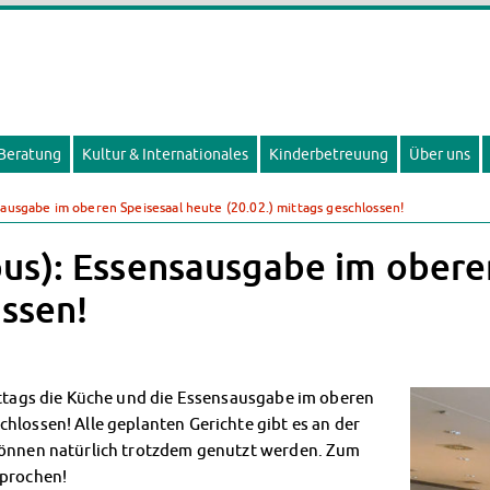
 Beratung
Kultur & Internationales
Kinderbetreuung
Über uns
ausgabe im oberen Speisesaal heute (20.02.) mittags geschlossen!
us): Essensausgabe im obere
ossen!
mittags die Küche und die Essensausgabe im oberen
hlossen! Alle geplanten Gerichte gibt es an der
 können natürlich trotzdem genutzt werden. Zum
sprochen!