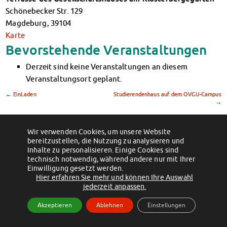
Klimabewusst essen
Schönebecker Str. 129
Mensa-FAQs
Magdeburg
,
39104
CampusCatering
Karte
MensaFeedback
Bevorstehende Veranstaltungen
AnsprechpartnerInnen
Derzeit sind keine Veranstaltungen an diesem
Wohnen
Veranstaltungsort geplant.
Wohnheime im Überblick
Wohnheime in Magdeburg
←
EinLaden
Studierendenhaus auf dem OVGU-Campus
→
Wohnheime in Wernigerode
Wohnheimantrag & -service
MIT einander – FÜR einander
Wir verwenden Cookies, um unsere Website
(c) 2012 - 2026 by Studentenwerk Magdeburg - Anstalt des öffentlichen
bereitzustellen, die Nutzung zu analysieren und
Wohnheimtutoren
Rechts
Inhalte zu personalisieren. Einige Cookies sind
Schadensmeldung
technisch notwendig, während andere nur mit Ihrer
Facebook
Instagram
TikTok
Youtube
Einwilligung gesetzt werden.
Wohnen-FAQ
Impressum
Datenschutzerklärung
Erklärung zur Barrierefreiheit
Hier erfahren Sie mehr und können Ihre Auswahl
Dokumente
jederzeit anpassen.
AnsprechpartnerInnen
Akzeptieren
Ablehnen
Einstellungen
Soziales & Beratung
Sozialberatung