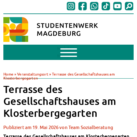
Mobile
Menu
BAföG
BAföG beantragen
Home
»
Veranstaltungsort
»
Terrasse des Gesellschaftshauses am
Klosterbergegarten
BAföG-FAQs
Terrasse des
Dokumente
BAföG-Sprechstunden
Gesellschaftshauses am
Kredite & Stipendien
Klosterbergegarten
AnsprechpartnerInnen
Mensen & Cafeterien
Heute in unseren Mensen
Publiziert am
19. Mai 2026
von
Team Sozialberatung
JoGo – Studibar + Eventspace
Terrasse des Gesellschaftshauses am Klosterbergegarten