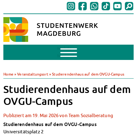
Mobile
Menu
BAföG
BAföG beantragen
Home
»
Veranstaltungsort
»
Studierendenhaus auf dem OVGU-Campus
BAföG-FAQs
Studierendenhaus auf dem
Dokumente
BAföG-Sprechstunden
OVGU-Campus
Kredite & Stipendien
AnsprechpartnerInnen
Publiziert am
19. Mai 2026
von
Team Sozialberatung
Mensen & Cafeterien
Studierendenhaus auf dem OVGU-Campus
Heute in unseren Mensen
Universitätsplatz 2
JoGo – Studibar + Eventspace