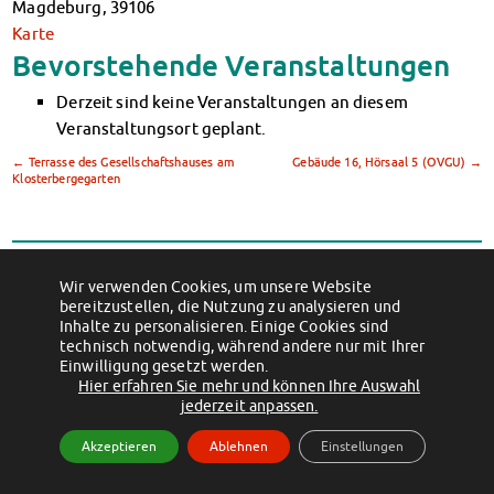
Magdeburg
,
39106
Klimabewusst essen
Karte
Mensa-FAQs
Bevorstehende Veranstaltungen
CampusCatering
MensaFeedback
Derzeit sind keine Veranstaltungen an diesem
AnsprechpartnerInnen
Veranstaltungsort geplant.
Wohnen
←
Terrasse des Gesellschaftshauses am
Gebäude 16, Hörsaal 5 (OVGU)
→
Wohnheime im Überblick
Klosterbergegarten
Wohnheime in Magdeburg
Wohnheime in Wernigerode
(c) 2012 - 2026 by Studentenwerk Magdeburg - Anstalt des öffentlichen
Wohnheimantrag & -service
Rechts
MIT einander – FÜR einander
Wir verwenden Cookies, um unsere Website
bereitzustellen, die Nutzung zu analysieren und
Facebook
Instagram
TikTok
Youtube
Wohnheimtutoren
Inhalte zu personalisieren. Einige Cookies sind
Impressum
Datenschutzerklärung
Erklärung zur Barrierefreiheit
Schadensmeldung
technisch notwendig, während andere nur mit Ihrer
Einwilligung gesetzt werden.
Wohnen-FAQ
Hier erfahren Sie mehr und können Ihre Auswahl
Dokumente
jederzeit anpassen.
AnsprechpartnerInnen
Akzeptieren
Ablehnen
Einstellungen
Soziales & Beratung
Sozialberatung