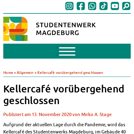
Mobile
Menu
BAföG
BAföG beantragen
Home
»
Allgemein
»
Kellercafé vorübergehend geschlossen
BAföG-FAQs
Dokumente
Kellercafé vorübergehend
BAföG-Sprechstunden
geschlossen
Kredite & Stipendien
AnsprechpartnerInnen
Publiziert am
13. November 2020
von
Mirko A. Stage
Mensen & Cafeterien
Heute in unseren Mensen
Aufgrund der aktuellen Lage durch die Pandemie, wird das
JoGo – Studibar + Eventspace
Kellercafé des Studentenwerks Magdeburg, im Gebäude 40