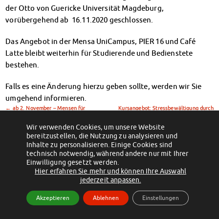
Klimabewusst essen
der Otto von Guericke Universität Magdeburg,
Mensa-FAQs
vorübergehend ab 16.11.2020 geschlossen.
CampusCatering
Das Angebot in der Mensa UniCampus, PIER 16 und Café
MensaFeedback
Latte bleibt weiterhin für Studierende und Bedienstete
AnsprechpartnerInnen
bestehen.
Wohnen
Wohnheime im Überblick
Falls es eine Änderung hierzu geben sollte, werden wir Sie
Wohnheime in Magdeburg
umgehend informieren.
Wohnheime in Wernigerode
←
ab 2. November – Mensen für
Kursangebot: Stressbewältigung durch
Wohnheimantrag & -service
Studierende
Autogenes Training
→
MIT einander – FÜR einander
Wir verwenden Cookies, um unsere Website
bereitzustellen, die Nutzung zu analysieren und
Wohnheimtutoren
Inhalte zu personalisieren. Einige Cookies sind
(c) 2012 - 2026 by Studentenwerk Magdeburg - Anstalt des öffentlichen
Schadensmeldung
technisch notwendig, während andere nur mit Ihrer
Rechts
Einwilligung gesetzt werden.
Wohnen-FAQ
Hier erfahren Sie mehr und können Ihre Auswahl
Facebook
Instagram
TikTok
Youtube
Dokumente
jederzeit anpassen.
Impressum
Datenschutzerklärung
Erklärung zur Barrierefreiheit
AnsprechpartnerInnen
Akzeptieren
Ablehnen
Einstellungen
Soziales & Beratung
Sozialberatung