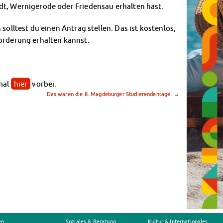
dt, Wernigerode oder Friedensau erhalten hast.
solltest du einen Antrag stellen. Das ist kostenlos,
Förderung erhalten kannst.
 mal
hier
vorbei.
Das waren die 8. Magdeburger Studierendentage!
→
en
Soziales & Beratung
Kultur & Internationales