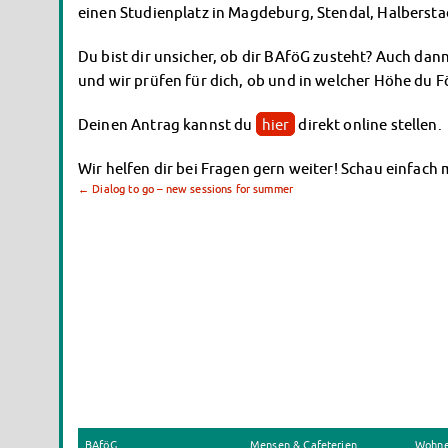
einen Studienplatz in Magdeburg, Stendal, Halbersta
Du bist dir unsicher, ob dir BAföG zusteht? Auch dann 
und wir prüfen für dich, ob und in welcher Höhe du 
Deinen Antrag kannst du
hier
direkt online stellen.
Wir helfen dir bei Fragen gern weiter! Schau einfach
←
Dialog to go – new sessions for summer
BAföG
Mensen & Cafeterien
Wohn