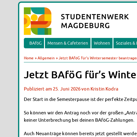
BAföG
Mensen & Cafeterien
Wohnen
Soziales &
Home
»
Allgemein
»
Jetzt BAföG für’s Wintersemester beantrage
Jetzt BAföG für’s Wint
Publiziert am
25. Juni 2026
von
Kristin Kodra
Der Start in die Semesterpause ist der perfekte Zeit
So können wir den Antrag noch vor der großen „Antr
keiner Unterbrechung bei deinen BAföG-Zahlungen.
Auch Neuanträge können bereits jetzt gestellt werde