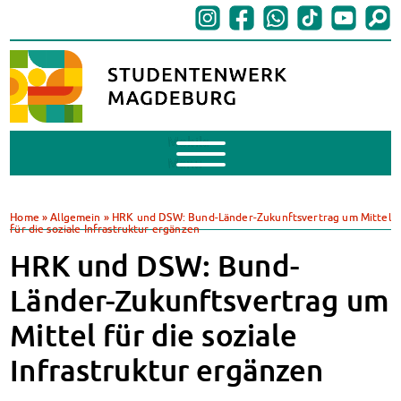
Mobile
Menu
BAföG
BAföG beantragen
Home
»
Allgemein
»
HRK und DSW: Bund-Länder-Zukunftsvertrag um Mittel
für die soziale Infrastruktur ergänzen
BAföG-FAQs
Dokumente
HRK und DSW: Bund-
BAföG-Sprechstunden
Länder-Zukunftsvertrag um
Kredite & Stipendien
AnsprechpartnerInnen
Mittel für die soziale
Mensen & Cafeterien
Infrastruktur ergänzen
Heute in unseren Mensen
JoGo – Studibar + Eventspace