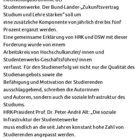
Finanzierungsberatung
Studentenwerke. Der Bund-Länder-„Zukunftsvertrag
Rückerstattung Semesterbeitrag
Studium und Lehre stärken“ soll um
PsychoSoziale Beratung
eine zusätzliche Komponente von jährlich drei bis fünf
Kursangebote
Prozent ergänzt werden.
Anmeldung Sonderveranstaltungen
Eine gemeinsame Erklärung von HRK und DSW mit dieser
Rechtsberatung
Forderung wurde von einem
Chatberatung
Arbeitskreis von Hochschulkanzler/-innen und
FAQs Soziales & Beratung
Studentenwerks-Geschäftsführer/-innen
Dokumente
verfasst. Für den Studienerfolg sei nicht nur die Qualität des
Studienangebots sowie die
AnsprechpartnerInnen
Befähigung und Motivation der Studierenden
Kultur & Internationales
ausschlaggebend, schreiben die Autorinnen
Beratung für Internationals
und Autoren, sondern auch die soziale Infrastruktur des
Wohnen für Internationals
Studiums.
IKUS und InterKultiTreff
HRK-Präsident Prof. Dr. Peter-André Alt: „Die soziale
Kulturförderung
Infrastruktur der Studentenwerke
KreativWorkshops
muss endlich an die seit Jahren konstant hohe Zahl von
Magdeburger Studierendentage
Studierenden angepasst werden.
AnsprechpartnerInnen