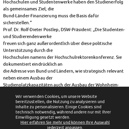
Hochschulen und Studentenwerke haben den Studienerfolg
Kinderbetreuung
als gemeinsames Ziel; die
Kita CampusKids
Bund-Länder-Finanzierung muss die Basis dafür
Voranmeldung KiTa-Platz
sicherstellen.“
Randzeitenbetreuung
Prof. Dr. Rolf-Dieter Postlep, DSW-Präsident: „Die Studenten-
Anmeldung
und Studierendenwerke
Nutzungsbedingungen
freuen sich ganz außerordentlich über diese politische
AnsprechpartnerInnen
Unterstützung durch die
Über uns
Hochschulen namens der Hochschulrektorenkonferenz. Sie
Infopoints & Beratungscenter
dokumentiert eindrücklich an
Beratungstermine im Überblick
die Adresse von Bund und Ländern, wie strategisch relevant
Unsere Organisation
neben einem Ausbau der
Verwaltungsrat
Studienplatzkapazitäten auch der Ausbau der Wohnheim-
Personalrat
und Mensa-Kapazitäten ist.“
Wir verwenden Cookies, um unsere Website
Lageplan
←
Rede des Bundespräsidenten an die
Mensa UniCampus öffnet wieder! Ab Mi.,
bereitzustellen, die Nutzung zu analysieren und
Studierenden am Mo., 12. April 2021
26. Mai 2021: Neue To-Go-Gerichte aus
Dokumente
Inhalte zu personalisieren. Einige Cookies sind
der Frischewerkstatt
→
Stellenangebote
technisch notwendig, während andere nur mit Ihrer
Einwilligung gesetzt werden.
AnsprechpartnerInnen
Hier erfahren Sie mehr und können Ihre Auswahl
(c) 2012 - 2026 by Studentenwerk Magdeburg - Anstalt des öffentlichen
Impressum
jederzeit anpassen.