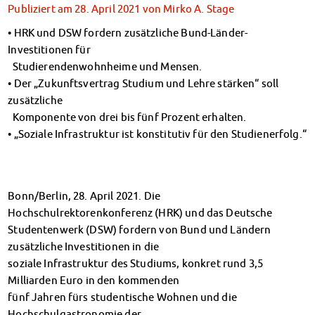
Klimabewusst essen
Publiziert am
28. April 2021
von
Mirko A. Stage
Mensa-FAQs
• HRK und DSW fordern zusätzliche Bund-Länder-
CampusCatering
Investitionen für
MensaFeedback
Studierendenwohnheime und Mensen.
AnsprechpartnerInnen
• Der „Zukunftsvertrag Studium und Lehre stärken“ soll
Wohnen
zusätzliche
Wohnheime im Überblick
Komponente von drei bis fünf Prozent erhalten.
Wohnheime in Magdeburg
• „Soziale Infrastruktur ist konstitutiv für den Studienerfolg.“
Wohnheime in Wernigerode
Wohnheimantrag & -service
MIT einander – FÜR einander
Bonn/Berlin, 28. April 2021. Die
Wohnheimtutoren
Hochschulrektorenkonferenz (HRK) und das Deutsche
Schadensmeldung
Studentenwerk (DSW) fordern von Bund und Ländern
Wohnen-FAQ
zusätzliche Investitionen in die
Dokumente
soziale Infrastruktur des Studiums, konkret rund 3,5
AnsprechpartnerInnen
Milliarden Euro in den kommenden
Soziales & Beratung
fünf Jahren fürs studentische Wohnen und die
Sozialberatung
Hochschulgastronomie der