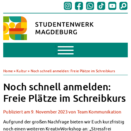
Mobile
Menu
BAföG
BAföG beantragen
Home
»
Kultur
»
Noch schnell anmelden: Freie Plätze im Schreibkurs
BAföG-FAQs
Dokumente
Noch schnell anmelden:
BAföG-Sprechstunden
Freie Plätze im Schreibkurs
Kredite & Stipendien
AnsprechpartnerInnen
Publiziert am
9. November 2023
von
Team Kommunikation
Mensen & Cafeterien
Heute in unseren Mensen
Aufgrund der großen Nachfrage bieten wir Euch kurzfristig
JoGo – Studibar + Eventspace
noch einen weiteren KreativWorkshop an: „Stressfrei