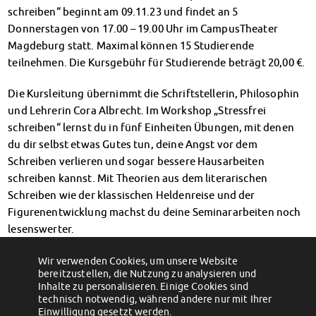
Klimabewusst essen
schreiben“ beginnt am 09.11.23 und findet an 5
Mensa-FAQs
Donnerstagen von 17.00 – 19.00 Uhr im CampusTheater
CampusCatering
Magdeburg statt. Maximal können 15 Studierende
MensaFeedback
teilnehmen. Die Kursgebühr für Studierende beträgt 20,00 €.
AnsprechpartnerInnen
Die Kursleitung übernimmt die Schriftstellerin, Philosophin
Wohnen
und Lehrerin Cora Albrecht. Im Workshop „Stressfrei
Wohnheime im Überblick
schreiben“ lernst du in fünf Einheiten Übungen, mit denen
Wohnheime in Magdeburg
du dir selbst etwas Gutes tun, deine Angst vor dem
Wohnheime in Wernigerode
Schreiben verlieren und sogar bessere Hausarbeiten
Wohnheimantrag & -service
schreiben kannst. Mit Theorien aus dem literarischen
MIT einander – FÜR einander
Schreiben wie der klassischen Heldenreise und der
Wohnheimtutoren
Figurenentwicklung machst du deine Seminararbeiten noch
Schadensmeldung
lesenswerter.
Wohnen-FAQ
Dokumente
Hier gehts zur Anmeldung.
Wir verwenden Cookies, um unsere Website
AnsprechpartnerInnen
bereitzustellen, die Nutzung zu analysieren und
←
Freie Plätze fürs Autogene Training &
Interkulturelle Veranstaltung im
Emotionale Kompetenztraining
Inhalte zu personalisieren. Einige Cookies sind
CampusTheater
→
Soziales & Beratung
technisch notwendig, während andere nur mit Ihrer
Sozialberatung
Einwilligung gesetzt werden.