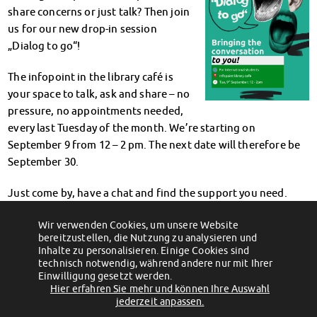
Klimabewusst essen
share concerns or just talk? Then join
Mensa-FAQs
us for our new drop-in session
CampusCatering
„Dialog to go“!
MensaFeedback
The infopoint in the library café is
AnsprechpartnerInnen
your space to talk, ask and share – no
Wohnen
pressure, no appointments needed,
Wohnheime im Überblick
every last Tuesday of the month. We’re starting on
Wohnheime in Magdeburg
September 9 from 12 – 2 pm. The next date will therefore be
Wohnheime in Wernigerode
September 30.
Wohnheimantrag & -service
MIT einander – FÜR einander
Just come by, have a chat and find the support you need.
Wohnheimtutoren
Schadensmeldung
We’re here to listen.
Wir verwenden Cookies, um unsere Website
Wohnen-FAQ
bereitzustellen, die Nutzung zu analysieren und
←
Neuer Standort, gleicher Service!
Mensen & Beratungscenter am Fr., 05.
Inhalte zu personalisieren. Einige Cookies sind
September geschlossen!
→
Dokumente
technisch notwendig, während andere nur mit Ihrer
AnsprechpartnerInnen
Einwilligung gesetzt werden.
Hier erfahren Sie mehr und können Ihre Auswahl
Soziales & Beratung
(c) 2012 - 2026 by Studentenwerk Magdeburg - Anstalt des öffentlichen
jederzeit anpassen.
Sozialberatung
Rechts