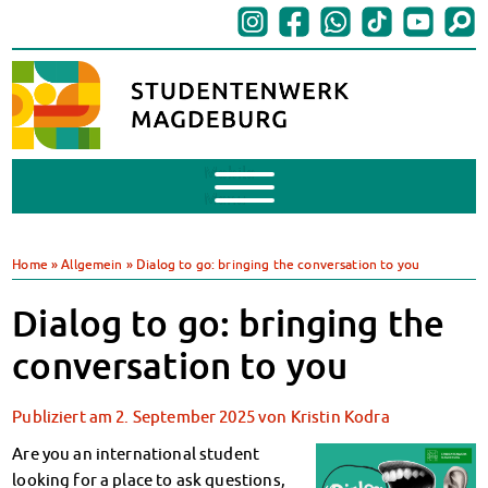
Mobile
Menu
BAföG
BAföG beantragen
Home
»
Allgemein
»
Dialog to go: bringing the conversation to you
BAföG-FAQs
Dokumente
Dialog to go: bringing the
BAföG-Sprechstunden
conversation to you
Kredite & Stipendien
AnsprechpartnerInnen
Publiziert am
2. September 2025
von
Kristin Kodra
Mensen & Cafeterien
Heute in unseren Mensen
Are you an international student
JoGo – Studibar + Eventspace
looking for a place to ask questions,