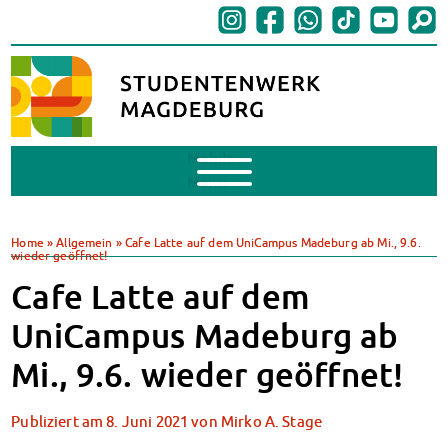
Mobile
Menu
BAföG
BAföG beantragen
Home
»
Allgemein
»
Cafe Latte auf dem UniCampus Madeburg ab Mi., 9.6.
wieder geöffnet!
BAföG-FAQs
Dokumente
Cafe Latte auf dem
BAföG-Sprechstunden
UniCampus Madeburg ab
Kredite & Stipendien
AnsprechpartnerInnen
Mi., 9.6. wieder geöffnet!
Mensen & Cafeterien
Heute in unseren Mensen
Publiziert am
8. Juni 2021
von
Mirko A. Stage
JoGo – Studibar + Eventspace