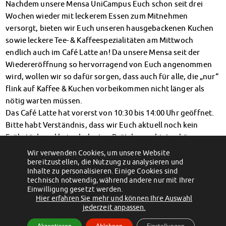
Nachdem unsere Mensa UniCampus Euch schon seit drei
Klimabewusst essen
Wochen wieder mit leckerem Essen zum Mitnehmen
Mensa-FAQs
versorgt, bieten wir Euch unseren hausgebackenen Kuchen
CampusCatering
sowie leckere Tee- & Kaffeespezialitäten am Mittwoch
MensaFeedback
endlich auch im Café Latte an! Da unsere Mensa seit der
AnsprechpartnerInnen
Wiedereröffnung so hervorragend von Euch angenommen
Wohnen
wird, wollen wir so dafür sorgen, dass auch für alle, die „nur“
Wohnheime im Überblick
flink auf Kaffee & Kuchen vorbeikommen nicht länger als
Wohnheime in Magdeburg
nötig warten müssen.
Wohnheime in Wernigerode
Das Café Latte hat vorerst von 10:30 bis 14:00 Uhr geöffnet.
Wohnheimantrag & -service
Bitte habt Verständnis, dass wir Euch aktuell noch kein
MIT einander – FÜR einander
Frühstück und keine belegten Brötchen anbieten können.
Wohnheimtutoren
←
Studentenwerke und
Freizeitpark der Studenten- und
Wir verwenden Cookies, um unsere Website
Studierendenwerke fordern: „Wir
Studierendenwerke
→
Schadensmeldung
bereitzustellen, die Nutzung zu analysieren und
brauchen eine grundlegende BAföG-
Wohnen-FAQ
Reform“
Inhalte zu personalisieren. Einige Cookies sind
technisch notwendig, während andere nur mit Ihrer
Dokumente
Einwilligung gesetzt werden.
AnsprechpartnerInnen
Hier erfahren Sie mehr und können Ihre Auswahl
(c) 2012 - 2026 by Studentenwerk Magdeburg - Anstalt des öffentlichen
Soziales & Beratung
jederzeit anpassen.
Rechts
Sozialberatung
Akzeptieren
Ablehnen
Einstellungen