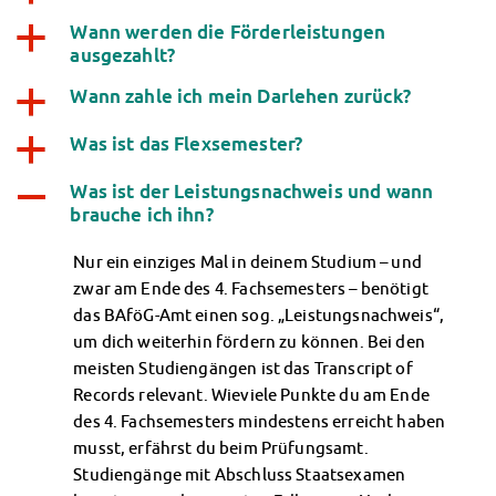
Finanzierungsberatung
Wann werden die Förderleistungen
a
Rückerstattung Semesterbeitrag
ausgezahlt?
PsychoSoziale Beratung
Wann zahle ich mein Darlehen zurück?
a
Kursangebote
Anmeldung Sonderveranstaltungen
Was ist das Flexsemester?
a
Rechtsberatung
Chatberatung
Was ist der Leistungsnachweis und wann
A
FAQs Soziales & Beratung
brauche ich ihn?
Dokumente
Nur ein einziges Mal in deinem Studium – und
AnsprechpartnerInnen
zwar am Ende des 4. Fachsemesters – benötigt
Kultur & Internationales
das BAföG-Amt einen sog. „Leistungsnachweis“,
Beratung für Internationals
um dich weiterhin fördern zu können. Bei den
Wohnen für Internationals
meisten Studiengängen ist das Transcript of
IKUS und InterKultiTreff
Records relevant. Wieviele Punkte du am Ende
Kulturförderung
des 4. Fachsemesters mindestens erreicht haben
KreativWorkshops
musst, erfährst du beim Prüfungsamt.
Magdeburger Studierendentage
Studiengänge mit Abschluss Staatsexamen
AnsprechpartnerInnen