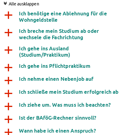
Klimabewusst essen
c
Alle ausklappen
Mensa-FAQs
Ich benötige eine Ablehnung für die
a
CampusCatering
Wohngeldstelle
MensaFeedback
Ich breche mein Studium ab oder
a
AnsprechpartnerInnen
wechsele die Fachrichtung
Wohnen
Ich gehe ins Ausland
Wohnheime im Überblick
a
(Studium/Praktikum)
Wohnheime in Magdeburg
Wohnheime in Wernigerode
Ich gehe ins Pflichtpraktikum
a
Wohnheimantrag & -service
Ich nehme einen Nebenjob auf
MIT einander – FÜR einander
a
Wohnheimtutoren
Ich schließe mein Studium erfolgreich ab
a
Schadensmeldung
Wohnen-FAQ
Ich ziehe um. Was muss ich beachten?
a
Dokumente
AnsprechpartnerInnen
Ist der BAföG-Rechner sinnvoll?
a
Soziales & Beratung
Wann habe ich einen Anspruch?
a
Sozialberatung