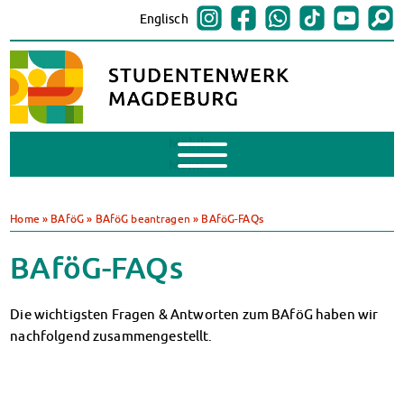
Englisch
Mobile
Menu
BAföG
BAföG beantragen
Home
»
BAföG
»
BAföG beantragen
»
BAföG-FAQs
BAföG-FAQs
Dokumente
BAföG-FAQs
BAföG-Sprechstunden
Kredite & Stipendien
Die wichtigsten Fragen & Antworten zum BAföG haben wir
AnsprechpartnerInnen
nachfolgend zusammengestellt.
Mensen & Cafeterien
Heute in unseren Mensen
JoGo – Studibar + Eventspace