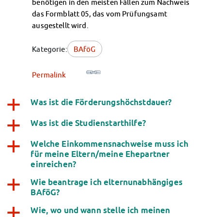
benötigen in den meisten Fällen zum Nachweis
Kinderbetreuung
das Formblatt 05, das vom Prüfungsamt
Kita CampusKids
ausgestellt wird.
Voranmeldung KiTa-Platz
Randzeitenbetreuung
Kategorie:
BAföG
Anmeldung
Nutzungsbedingungen
Permalink
AnsprechpartnerInnen
Über uns
Was ist die Förderungshöchstdauer?
a
Infopoints & Beratungscenter
Beratungstermine im Überblick
Was ist die Studienstarthilfe?
a
Unsere Organisation
Verwaltungsrat
Welche Einkommensnachweise muss ich
a
Personalrat
für meine Eltern/meine Ehepartner
einreichen?
Lageplan
Dokumente
Wie beantrage ich elternunabhängiges
a
Stellenangebote
BAföG?
AnsprechpartnerInnen
Wie, wo und wann stelle ich meinen
a
Impressum