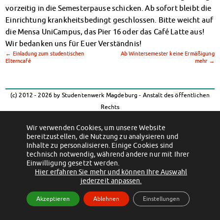
Klimabewusst essen
vorzeitig in die Semesterpause schicken. Ab sofort bleibt die
Mensa-FAQs
Einrichtung krankheitsbedingt geschlossen. Bitte weicht auf
CampusCatering
die Mensa UniCampus, das Pier 16 oder das Café Latte aus!
MensaFeedback
Wir bedanken uns für Euer Verständnis!
AnsprechpartnerInnen
←
Einladung zum studentischen
Ab Wintersemester keine Ermäßigung
Elterncafé
mehr
→
Wohnen
Wohnheime im Überblick
Wohnheime in Magdeburg
(c) 2012 - 2026 by Studentenwerk Magdeburg - Anstalt des öffentlichen
Wohnheime in Wernigerode
Rechts
Wohnheimantrag & -service
Facebook
Instagram
TikTok
Youtube
MIT einander – FÜR einander
Wir verwenden Cookies, um unsere Website
Impressum
Datenschutzerklärung
Erklärung zur Barrierefreiheit
bereitzustellen, die Nutzung zu analysieren und
Wohnheimtutoren
Inhalte zu personalisieren. Einige Cookies sind
Schadensmeldung
technisch notwendig, während andere nur mit Ihrer
Einwilligung gesetzt werden.
Wohnen-FAQ
Hier erfahren Sie mehr und können Ihre Auswahl
Dokumente
jederzeit anpassen.
AnsprechpartnerInnen
Akzeptieren
Ablehnen
Einstellungen
Soziales & Beratung
Sozialberatung