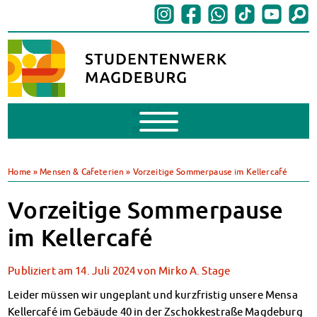
Mobile
Menu
BAföG
BAföG beantragen
Home
»
Mensen & Cafeterien
»
Vorzeitige Sommerpause im Kellercafé
BAföG-FAQs
Dokumente
Vorzeitige Sommerpause
BAföG-Sprechstunden
im Kellercafé
Kredite & Stipendien
AnsprechpartnerInnen
Publiziert am
14. Juli 2024
von
Mirko A. Stage
Mensen & Cafeterien
Heute in unseren Mensen
Leider müssen wir ungeplant und kurzfristig unsere Mensa
JoGo – Studibar + Eventspace
Kellercafé im Gebäude 40 in der Zschokkestraße Magdeburg