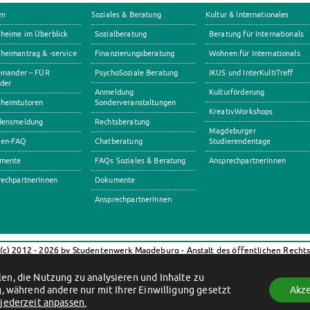
en
Soziales & Beratung
Kultur & Internationales
heime im Überblick
Sozialberatung
Beratung für Internationals
eimantrag & -service
Finanzierungsberatung
Wohnen für Internationals
inander – FÜR
PsychoSoziale Beratung
IKUS und InterKultiTreff
der
Anmeldung
Kulturförderung
heimtutoren
Sonderveranstaltungen
KreativWorkshops
densmeldung
Rechtsberatung
Magdeburger
en-FAQ
Chatberatung
Studierendentage
mente
FAQs Soziales & Beratung
AnsprechpartnerInnen
echpartnerInnen
Dokumente
AnsprechpartnerInnen
(c) 2012 - 2026 by Studentenwerk Magdeburg - Anstalt des öffentlichen Recht
Facebook
Instagram
TikTok
Youtube
en, die Nutzung zu analysieren und Inhalte zu
Impressum
Datenschutzerklärung
Erklärung zur Barrierefreiheit
, während andere nur mit Ihrer Einwilligung gesetzt
Akze
jederzeit anpassen.