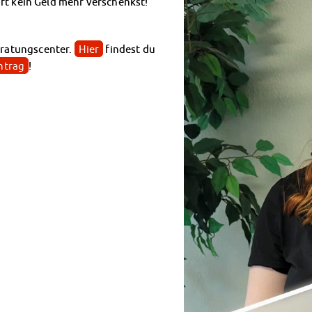
ft kein Geld mehr verschenkst!
eratungscenter.
Hier
findest du
ntrag
!