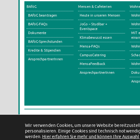
BAföG
Mensen & Cafeterien
Wohn
BAföG beantragen
Heute in unseren Mensen
Wohn
BAföG-FAQs
JoGo – Studibar +
Wohnh
Eventspace
Dokumente
MIT e
Klimabewusst essen
einan
BAföG-Sprechstunden
Mensa-FAQs
Wohn
Kredite & Stipendien
CampusCatering
Scha
AnsprechpartnerInnen
MensaFeedback
Wohn
AnsprechpartnerInnen
Doku
Anspr
Wir verwenden Cookies, um unsere Website bereitzustell
personalisieren. Einige Cookies sind technisch notwendig
werden.
Hier erfahren Sie mehr und können Ihre Auswahl 