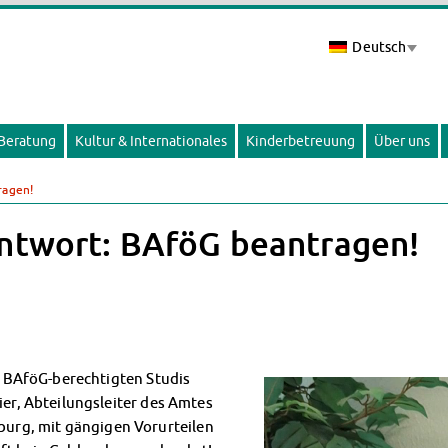
Deutsch
 Beratung
Kultur & Internationales
Kinderbetreuung
Über uns
ragen!
Antwort: BAföG beantragen!
er BAföG-berechtigten Studis
ier, Abteilungsleiter des Amtes
urg, mit gängigen Vorurteilen