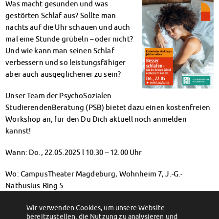
Was macht gesunden und was
Klimabewusst essen
gestörten Schlaf aus? Sollte man
Mensa-FAQs
nachts auf die Uhr schauen und auch
CampusCatering
mal eine Stunde grübeln – oder nicht?
MensaFeedback
Und wie kann man seinen Schlaf
AnsprechpartnerInnen
verbessern und so leistungsfähiger
Wohnen
aber auch ausgeglichener zu sein?
Wohnheime im Überblick
Wohnheime in Magdeburg
Unser Team der PsychoSozialen
Wohnheime in Wernigerode
StudierendenBeratung (PSB) bietet dazu einen kostenfreien
Wohnheimantrag & -service
Workshop an, für den Du Dich aktuell noch anmelden
MIT einander – FÜR einander
kannst!
Wohnheimtutoren
Wann: Do., 22.05.2025 l 10.30 – 12.00 Uhr
Schadensmeldung
Wohnen-FAQ
Wo: CampusTheater Magdeburg, Wohnheim 7,
J.-G.-
Dokumente
Nathusius-Ring 5
AnsprechpartnerInnen
Soziales & Beratung
Anmeldung:
www.swmd.xyz/kurse/
Wir verwenden Cookies, um unsere Website
Sozialberatung
bereitzustellen, die Nutzung zu analysieren und
←
Campus Herrenkrug: PSB-Sprechstunde
Do it yourself – join our Upcycling