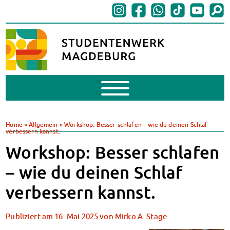
Mobile
Menu
BAföG
BAföG beantragen
Home
»
Allgemein
»
Workshop: Besser schlafen – wie du deinen Schlaf
verbessern kannst.
BAföG-FAQs
Dokumente
Workshop: Besser schlafen
BAföG-Sprechstunden
– wie du deinen Schlaf
Kredite & Stipendien
AnsprechpartnerInnen
verbessern kannst.
Mensen & Cafeterien
Heute in unseren Mensen
Publiziert am
16. Mai 2025
von
Mirko A. Stage
JoGo – Studibar + Eventspace