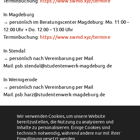
Terminbuchung:
https://www.swmd.xyz/termine
Finanzierungsberatung
Rückerstattung Semesterbeitrag
In Magdeburg
PsychoSoziale Beratung
→ persönlich im Beratungscenter Magdeburg: Mo. 11:00 –
Kursangebote
12:00 Uhr + Do. 12:00 – 13:00 Uhr
Anmeldung Sonderveranstaltungen
Terminbuchung:
https://www.swmd.xyz/termine
Rechtsberatung
In Stendal
Chatberatung
→ persönlich nach Vereinbarung per Mail
FAQs Soziales & Beratung
Mail: psb.stendal@studentenwerk-magdeburg.de
Dokumente
AnsprechpartnerInnen
In Wernigerode
Kultur & Internationales
→ persönlich nach Vereinbarung per Mail
Beratung für Internationals
Mail: psb.harz@studentenwerk-magdeburg.de
Wohnen für Internationals
IKUS und InterKultiTreff
Die Beratungen sind kostenfrei und streng vertraulich. Mehr
Kulturförderung
Infos dazu findet ihr auch unter:
swmd.xyz/psb
Wir verwenden Cookies, um unsere Website
KreativWorkshops
bereitzustellen, die Nutzung zu analysieren und
←
Stressed by exams? Try the 4-4-8
Kulinarische Hüttengaudi – Winterliche
breathing exercise!
Inhalte zu personalisieren. Einige Cookies sind
Alpenküche in unseren Mensen
→
Magdeburger Studierendentage
technisch notwendig, während andere nur mit Ihrer
AnsprechpartnerInnen
Einwilligung gesetzt werden.