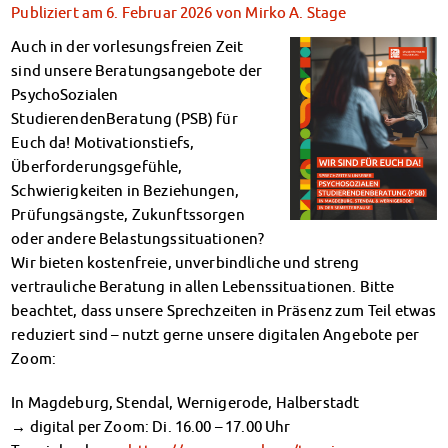
Klimabewusst essen
Publiziert am
6. Februar 2026
von
Mirko A. Stage
Mensa-FAQs
Auch in der vorlesungsfreien Zeit
CampusCatering
sind unsere Beratungsangebote der
MensaFeedback
PsychoSozialen
AnsprechpartnerInnen
StudierendenBeratung (PSB) für
Wohnen
Euch da! Motivationstiefs,
Wohnheime im Überblick
Überforderungsgefühle,
Wohnheime in Magdeburg
Schwierigkeiten in Beziehungen,
Wohnheime in Wernigerode
Prüfungsängste, Zukunftssorgen
Wohnheimantrag & -service
oder andere Belastungssituationen?
MIT einander – FÜR einander
Wir bieten kostenfreie, unverbindliche und streng
vertrauliche Beratung in allen Lebenssituationen. Bitte
Wohnheimtutoren
beachtet, dass unsere Sprechzeiten in Präsenz zum Teil etwas
Schadensmeldung
reduziert sind – nutzt gerne unsere digitalen Angebote per
Wohnen-FAQ
Zoom:
Dokumente
AnsprechpartnerInnen
In Magdeburg, Stendal, Wernigerode, Halberstadt
Soziales & Beratung
→ digital per Zoom: Di. 16.00 – 17.00 Uhr
Sozialberatung