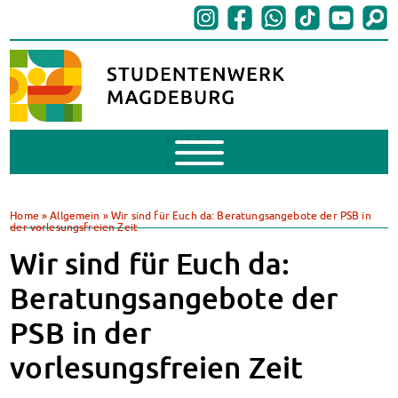
Mobile
Menu
BAföG
BAföG beantragen
Home
»
Allgemein
»
Wir sind für Euch da: Beratungsangebote der PSB in
der vorlesungsfreien Zeit
BAföG-FAQs
Dokumente
Wir sind für Euch da:
BAföG-Sprechstunden
Beratungsangebote der
Kredite & Stipendien
AnsprechpartnerInnen
PSB in der
Mensen & Cafeterien
vorlesungsfreien Zeit
Heute in unseren Mensen
JoGo – Studibar + Eventspace