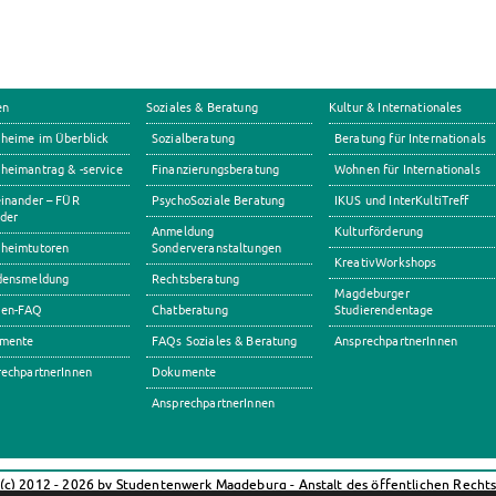
en
Soziales & Beratung
Kultur & Internationales
heime im Überblick
Sozialberatung
Beratung für Internationals
eimantrag & -service
Finanzierungsberatung
Wohnen für Internationals
inander – FÜR
PsychoSoziale Beratung
IKUS und InterKultiTreff
der
Anmeldung
Kulturförderung
heimtutoren
Sonderveranstaltungen
KreativWorkshops
densmeldung
Rechtsberatung
Magdeburger
en-FAQ
Chatberatung
Studierendentage
mente
FAQs Soziales & Beratung
AnsprechpartnerInnen
echpartnerInnen
Dokumente
AnsprechpartnerInnen
(c) 2012 - 2026 by Studentenwerk Magdeburg - Anstalt des öffentlichen Recht