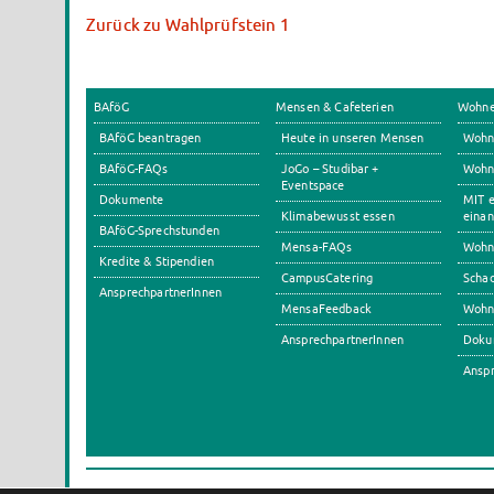
Zurück zu Wahlprüfstein 1
BAföG
Mensen & Cafeterien
Wohn
BAföG beantragen
Heute in unseren Mensen
Wohn
BAföG-FAQs
JoGo – Studibar +
Wohnh
Eventspace
Dokumente
MIT e
Klimabewusst essen
einan
BAföG-Sprechstunden
Mensa-FAQs
Wohn
Kredite & Stipendien
CampusCatering
Scha
AnsprechpartnerInnen
MensaFeedback
Wohn
AnsprechpartnerInnen
Doku
Anspr