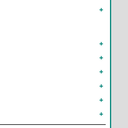
+
+
+
+
+
+
+