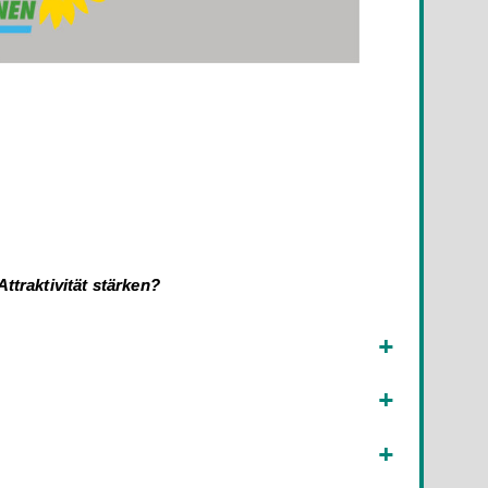
traktivität stärken?
+
+
+