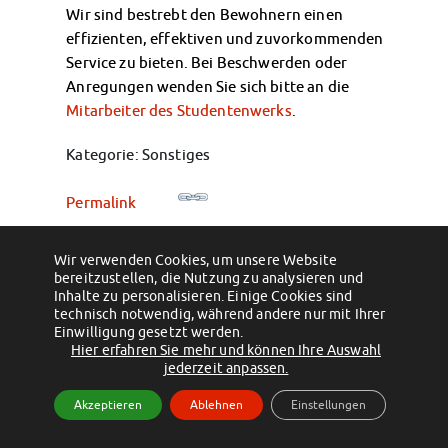
Klimabewusst essen
Wir sind bestrebt den Bewohnern einen
Mensa-FAQs
effizienten, effektiven und zuvorkommenden
CampusCatering
Service zu bieten. Bei Beschwerden oder
MensaFeedback
Anregungen wenden Sie sich bitte an die
Mitarbeiter des Studentenwerks
.
AnsprechpartnerInnen
Wohnen
Kategorie: Sonstiges
Wohnheime im Überblick
Wohnheime in Magdeburg
Permalink
Wohnheime in Wernigerode
Wohnheimantrag & -service
←
An wen wende ich mich im Falle eines
Wie sind meine persönlichen Sachen im
Notfalls?
MIT einander – FÜR einander
Wir verwenden Cookies, um unsere Website
Wohnheim versichert?
→
bereitzustellen, die Nutzung zu analysieren und
Wohnheimtutoren
Inhalte zu personalisieren. Einige Cookies sind
Schadensmeldung
technisch notwendig, während andere nur mit Ihrer
(c) 2012 - 2026 by Studentenwerk Magdeburg - Anstalt des öffentlichen
Einwilligung gesetzt werden.
Wohnen-FAQ
Hier erfahren Sie mehr und können Ihre Auswahl
Rechts
Dokumente
jederzeit anpassen.
Facebook
Instagram
TikTok
Youtube
AnsprechpartnerInnen
Impressum
Datenschutzerklärung
Erklärung zur Barrierefreiheit
Akzeptieren
Ablehnen
Einstellungen
Soziales & Beratung
Sozialberatung