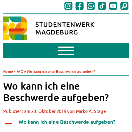
Mobile
Menu
BAföG
BAföG beantragen
Home
»
FAQ
»
Wo kann ich eine Beschwerde aufgeben?
BAföG-FAQs
Wo kann ich eine
Dokumente
BAföG-Sprechstunden
Beschwerde aufgeben?
Kredite & Stipendien
AnsprechpartnerInnen
Publiziert am
23. Oktober 2019
von
Mirko A. Stage
Mensen & Cafeterien
Heute in unseren Mensen
Wo kann ich eine Beschwerde aufgeben?
A
JoGo – Studibar + Eventspace