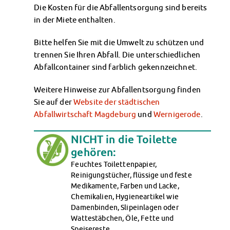
Klimabewusst essen
Die Kosten für die Abfallentsorgung sind bereits
Mensa-FAQs
in der Miete enthalten.
CampusCatering
Bitte helfen Sie mit die Umwelt zu schützen und
MensaFeedback
trennen Sie Ihren Abfall. Die unterschiedlichen
AnsprechpartnerInnen
Abfallcontainer sind farblich gekennzeichnet.
Wohnen
Wohnheime im Überblick
Weitere Hinweise zur Abfallentsorgung finden
Wohnheime in Magdeburg
Sie auf der
Website der städtischen
Wohnheime in Wernigerode
Abfallwirtschaft Magdeburg
und
Wernigerode
.
Wohnheimantrag & -service
MIT einander – FÜR einander
NICHT in die Toilette
Wohnheimtutoren
gehören
:
Schadensmeldung
Feuchtes Toilettenpapier,
Wohnen-FAQ
Reinigungstücher, flüssige und feste
Dokumente
Medikamente, Farben und Lacke,
Chemikalien, Hygieneartikel wie
AnsprechpartnerInnen
Damenbinden, Slipeinlagen oder
Soziales & Beratung
Wattestäbchen, Öle, Fette und
Sozialberatung
Speisereste.