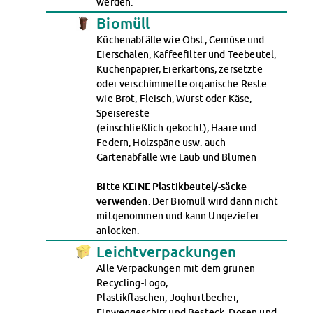
werden.
Kinderbetreuung
Biomüll
Kita CampusKids
Küchenabfälle wie Obst, Gemüse und
Voranmeldung KiTa-Platz
Eierschalen, Kaffeefilter und Teebeutel,
Randzeitenbetreuung
Küchenpapier, Eierkartons, zersetzte
Anmeldung
oder verschimmelte organische Reste
Nutzungsbedingungen
wie Brot, Fleisch, Wurst oder Käse,
Speisereste
AnsprechpartnerInnen
(einschließlich gekocht), Haare und
Über uns
Federn, Holzspäne usw. auch
Infopoints & Beratungscenter
Gartenabfälle wie Laub und Blumen
Beratungstermine im Überblick
Unsere Organisation
Bitte KEINE Plastikbeutel/-säcke
verwenden
. Der Biomüll wird dann nicht
Verwaltungsrat
mitgenommen und kann Ungeziefer
Personalrat
anlocken.
Lageplan
Leichtverpackungen
Dokumente
Alle Verpackungen mit dem grünen
Stellenangebote
Recycling-Logo,
AnsprechpartnerInnen
Plastikflaschen, Joghurtbecher,
Impressum
Einweggeschirr und Besteck, Dosen und