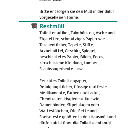
Finanzierungsberatung
Rückerstattung Semesterbeitrag
Bitte entsorgen sie den Müll in der dafür
vorgesehenen Tonne.
PsychoSoziale Beratung
Restmüll
Kursangebote
Anmeldung Sonderveranstaltungen
Toilettenartikel, Zahnbürsten, Asche und
Zigaretten, schmutziges Papier wie
Rechtsberatung
Taschentücher, Tapete, Stifte,
Chatberatung
Arzneimittel, Geschirr, Spiegel,
FAQs Soziales & Beratung
beschichtetes Papier, Bilder, Fotos,
Dokumente
zerschlissene Kleidung, Lumpen,
AnsprechpartnerInnen
Staubsaugerbeutel usw.
Kultur & Internationales
Feuchtes Toilettenpapier,
Beratung für Internationals
Reinigungstücher, flüssige und feste
Wohnen für Internationals
Medikamente, Farben und Lacke,
IKUS und InterKultiTreff
Chemikalien, Hygieneartikel wie
Kulturförderung
Damenbinden, Slipeinlagen oder
KreativWorkshops
Wattestäbchen, Öle, Fette und
Speisereste gehören in den Hausmüll und
Magdeburger Studierendentage
dürfen
nicht über die Toilette
entsorgt
AnsprechpartnerInnen