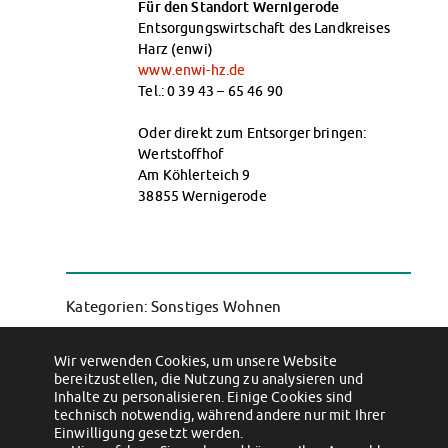
Für den Standort Wernigerode
Entsorgungswirtschaft des Landkreises
Harz (enwi)
www.enwi-hz.de
Tel.: 0 39 43 – 65 46 90
Oder direkt zum Entsorger bringen:
Wertstoffhof
Am Köhlerteich 9
38855 Wernigerode
Kategorien: Sonstiges Wohnen
Permalink
Wir verwenden Cookies, um unsere Website
bereitzustellen, die Nutzung zu analysieren und
←
Contacts
Inhalte zu personalisieren. Einige Cookies sind
Can I keep pets in my apartment?
→
technisch notwendig, während andere nur mit Ihrer
Einwilligung gesetzt werden.