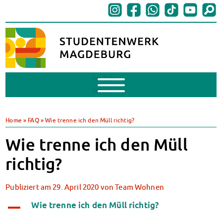
Mobile
Menu
BAföG
BAföG beantragen
Home
»
FAQ
»
Wie trenne ich den Müll richtig?
BAföG-FAQs
Wie trenne ich den Müll
Dokumente
BAföG-Sprechstunden
richtig?
Kredite & Stipendien
AnsprechpartnerInnen
Publiziert am
29. April 2020
von
Team Wohnen
Mensen & Cafeterien
Heute in unseren Mensen
Wie trenne ich den Müll richtig?
A
JoGo – Studibar + Eventspace