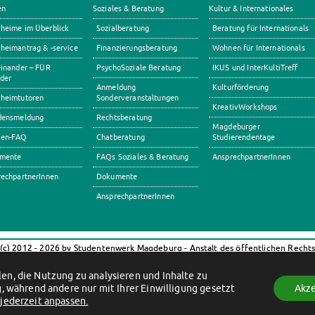
en
Soziales & Beratung
Kultur & Internationales
heime im Überblick
Sozialberatung
Beratung für Internationals
eimantrag & -service
Finanzierungsberatung
Wohnen für Internationals
inander – FÜR
PsychoSoziale Beratung
IKUS und InterKultiTreff
der
Anmeldung
Kulturförderung
heimtutoren
Sonderveranstaltungen
KreativWorkshops
densmeldung
Rechtsberatung
Magdeburger
en-FAQ
Chatberatung
Studierendentage
mente
FAQs Soziales & Beratung
AnsprechpartnerInnen
echpartnerInnen
Dokumente
AnsprechpartnerInnen
(c) 2012 - 2026 by Studentenwerk Magdeburg - Anstalt des öffentlichen Recht
Facebook
Instagram
TikTok
Youtube
en, die Nutzung zu analysieren und Inhalte zu
Impressum
Datenschutzerklärung
Erklärung zur Barrierefreiheit
, während andere nur mit Ihrer Einwilligung gesetzt
Akze
jederzeit anpassen.