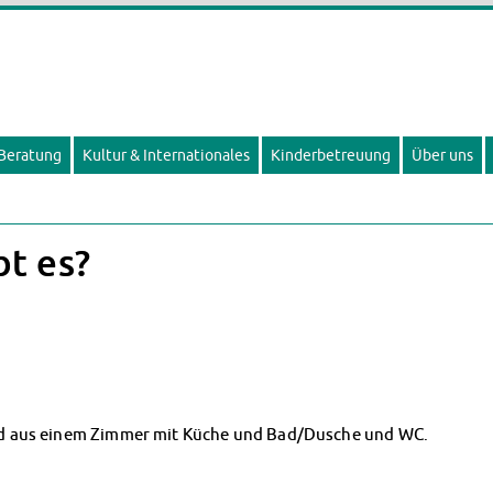
 Beratung
Kultur & Internationales
Kinderbetreuung
Über uns
t es?
d aus einem Zimmer mit Küche und Bad/Dusche und WC.