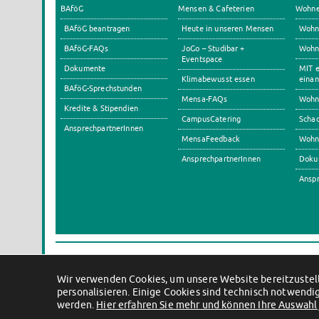
BAföG
Mensen & Cafeterien
Wohn
BAföG beantragen
Heute in unseren Mensen
Wohn
BAföG-FAQs
JoGo – Studibar +
Wohnh
Eventspace
Dokumente
MIT e
Klimabewusst essen
einan
BAföG-Sprechstunden
Mensa-FAQs
Wohn
Kredite & Stipendien
CampusCatering
Scha
AnsprechpartnerInnen
MensaFeedback
Wohn
AnsprechpartnerInnen
Doku
Anspr
Wir verwenden Cookies, um unsere Website bereitzustell
personalisieren. Einige Cookies sind technisch notwendig
werden.
Hier erfahren Sie mehr und können Ihre Auswahl 