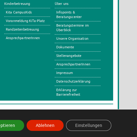
Kinderbetreuung
Über uns
Kita CampusKids
Infopoints &
Beratungscenter
Voranmeldung KiTa-Platz
Beratungstermine im
Randzeitenbetreuung
Überblick
AnsprechpartnerInnen
Unsere Organisation
Dokumente
Stellenangebote
AnsprechpartnerInnen
Impressum
Datenschutzerklärung
Erklärung zur
Barrierefreiheit
s
ptieren
Ablehnen
Einstellungen