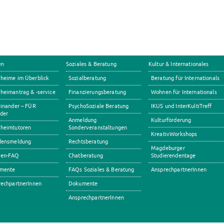
en
Soziales & Beratung
Kultur & Internationales
heime im Überblick
Sozialberatung
Beratung für Internationals
eimantrag & -service
Finanzierungsberatung
Wohnen für Internationals
inander – FÜR
PsychoSoziale Beratung
IKUS und InterKultiTreff
der
Anmeldung
Kulturförderung
heimtutoren
Sonderveranstaltungen
KreativWorkshops
densmeldung
Rechtsberatung
Magdeburger
en-FAQ
Chatberatung
Studierendentage
mente
FAQs Soziales & Beratung
AnsprechpartnerInnen
echpartnerInnen
Dokumente
AnsprechpartnerInnen