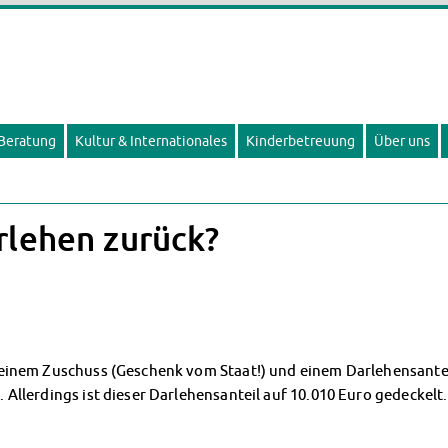
 Beratung
Kultur & Internationales
Kinderbetreuung
Über uns
rlehen zurück?
inem Zuschuss (Geschenk vom Staat!) und einem Darlehensanteil,
Allerdings ist dieser Darlehensanteil auf 10.010 Euro gedeckelt.