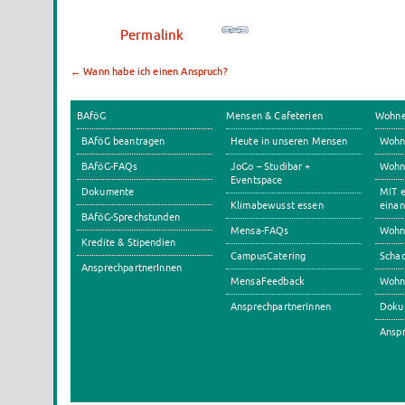
Permalink
←
Wann habe ich einen Anspruch?
BAföG
Mensen & Cafeterien
Wohn
BAföG beantragen
Heute in unseren Mensen
Wohn
BAföG-FAQs
JoGo – Studibar +
Wohnh
Eventspace
Dokumente
MIT e
Klimabewusst essen
einan
BAföG-Sprechstunden
Mensa-FAQs
Wohn
Kredite & Stipendien
CampusCatering
Scha
AnsprechpartnerInnen
MensaFeedback
Wohn
AnsprechpartnerInnen
Doku
Anspr