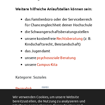
Weitere hilfreiche Anlaufstellen können sein:
das Familienbüro oder der Servicebereich
für Chancengleichheit deiner Hochschule
die Schwangerschaftsberatungsstellen
unsere kostenfreie
Rechtsberatung
(z. B.
Kindschaftsrecht, Beistandschaft)
das Jugendamt
unsere
psychosoziale Beratung
unsere
Campus-Kita
Kategorie: Soziales
Permalink
Wir verwenden Cookies, um unsere Website
←
Wann & wie kann ich den
Wie funktioniert das Semesterticket?
→
bereitzustellen, die Nutzung zu analysieren und
Semesterbeitrag ganz oder teilweise