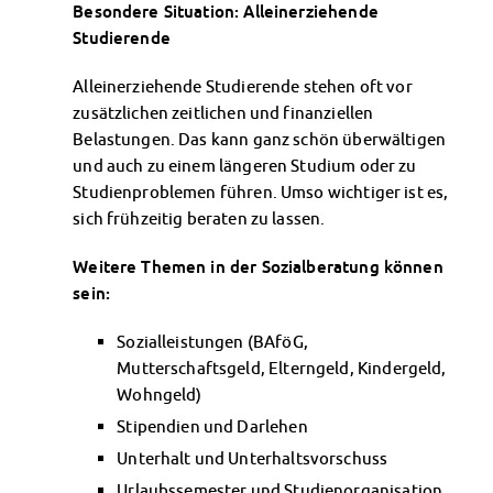
Besondere Situation: Alleinerziehende
Kinderbetreuung
Studierende
Kita CampusKids
Voranmeldung KiTa-Platz
Alleinerziehende Studierende stehen oft vor
Randzeitenbetreuung
zusätzlichen zeitlichen und finanziellen
Anmeldung
Belastungen. Das kann ganz schön überwältigen
Nutzungsbedingungen
und auch zu einem längeren Studium oder zu
AnsprechpartnerInnen
Studienproblemen führen. Umso wichtiger ist es,
Über uns
sich frühzeitig beraten zu lassen.
Infopoints & Beratungscenter
Beratungstermine im Überblick
Weitere Themen in der Sozialberatung können
Unsere Organisation
sein:
Verwaltungsrat
Sozialleistungen (BAföG,
Personalrat
Mutterschaftsgeld, Elterngeld, Kindergeld,
Lageplan
Wohngeld)
Dokumente
Stipendien und Darlehen
Stellenangebote
AnsprechpartnerInnen
Unterhalt und Unterhaltsvorschuss
Impressum
Urlaubssemester und Studienorganisation