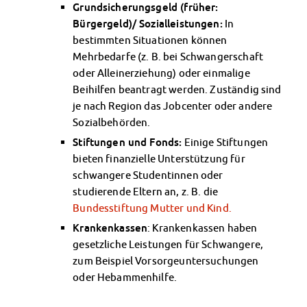
Grundsicherungsgeld (früher:
Finanzierungsberatung
Bürgergeld)/ Sozialleistungen:
In
Rückerstattung Semesterbeitrag
bestimmten Situationen können
PsychoSoziale Beratung
Mehrbedarfe (z. B. bei Schwangerschaft
Kursangebote
oder Alleinerziehung) oder einmalige
Anmeldung Sonderveranstaltungen
Beihilfen beantragt werden. Zuständig sind
Rechtsberatung
je nach Region das Jobcenter oder andere
Chatberatung
Sozialbehörden.
FAQs Soziales & Beratung
Stiftungen und Fonds:
Einige Stiftungen
Dokumente
bieten finanzielle Unterstützung für
AnsprechpartnerInnen
schwangere Studentinnen oder
Kultur & Internationales
studierende Eltern an, z. B. die
Beratung für Internationals
Bundesstiftung Mutter und Kind.
Wohnen für Internationals
Krankenkassen
: Krankenkassen haben
IKUS und InterKultiTreff
gesetzliche Leistungen für Schwangere,
Kulturförderung
zum Beispiel Vorsorgeuntersuchungen
KreativWorkshops
oder Hebammenhilfe.
Magdeburger Studierendentage
AnsprechpartnerInnen