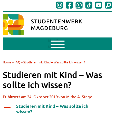
Mobile
Menu
BAföG
BAföG beantragen
Home
»
FAQ
»
Studieren mit Kind – Was sollte ich wissen?
BAföG-FAQs
Studieren mit Kind – Was
Dokumente
BAföG-Sprechstunden
sollte ich wissen?
Kredite & Stipendien
AnsprechpartnerInnen
Publiziert am
24. Oktober 2019
von
Mirko A. Stage
Mensen & Cafeterien
Heute in unseren Mensen
Studieren mit Kind – Was sollte ich
A
wissen?
JoGo – Studibar + Eventspace