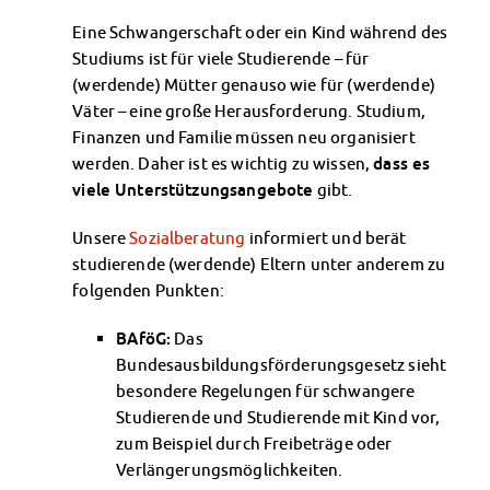
Klimabewusst essen
Eine Schwangerschaft oder ein Kind während des
Mensa-FAQs
Studiums ist für viele Studierende – für
CampusCatering
(werdende) Mütter genauso wie für (werdende)
MensaFeedback
Väter – eine große Herausforderung. Studium,
AnsprechpartnerInnen
Finanzen und Familie müssen neu organisiert
Wohnen
werden. Daher ist es wichtig zu wissen,
dass es
Wohnheime im Überblick
viele Unterstützungsangebote
gibt.
Wohnheime in Magdeburg
Wohnheime in Wernigerode
Unsere
Sozialberatung
informiert und berät
Wohnheimantrag & -service
studierende (werdende) Eltern unter anderem zu
MIT einander – FÜR einander
folgenden Punkten:
Wohnheimtutoren
BAföG:
Das
Schadensmeldung
Bundesausbildungsförderungsgesetz sieht
Wohnen-FAQ
besondere Regelungen für schwangere
Dokumente
Studierende und Studierende mit Kind vor,
AnsprechpartnerInnen
zum Beispiel durch Freibeträge oder
Soziales & Beratung
Verlängerungsmöglichkeiten.
Sozialberatung