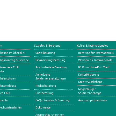
en
Soziales & Beratung
Kultur & Internationales
heime im Überblick
Sozialberatung
Beratung für Internationals
eimantrag & -service
Finanzierungsberatung
Wohnen für Internationals
inander – FÜR
PsychoSoziale Beratung
IKUS und InterKultiTreff
der
Anmeldung
Kulturförderung
heimtutoren
Sonderveranstaltungen
KreativWorkshops
densmeldung
Rechtsberatung
Magdeburger
en-FAQ
Chatberatung
Studierendentage
mente
FAQs Soziales & Beratung
AnsprechpartnerInnen
echpartnerInnen
Dokumente
AnsprechpartnerInnen