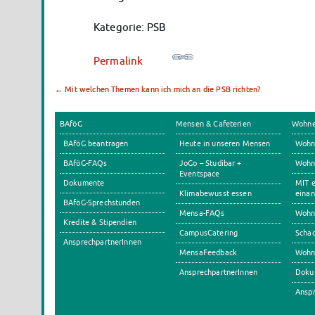
Kategorie: PSB
Permalink
←
Mit welchen Themen kann ich mich an die PSB richten?
BAföG
Mensen & Cafeterien
Wohn
BAföG beantragen
Heute in unseren Mensen
Wohn
BAföG-FAQs
JoGo – Studibar +
Wohnh
Eventspace
Dokumente
MIT e
Klimabewusst essen
einan
BAföG-Sprechstunden
Mensa-FAQs
Wohn
Kredite & Stipendien
CampusCatering
Scha
AnsprechpartnerInnen
MensaFeedback
Wohn
AnsprechpartnerInnen
Doku
Anspr