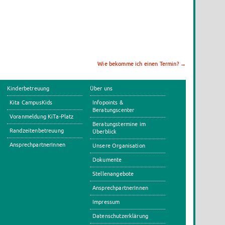
Wie bekomme ich einen Termin?
→
Kinderbetreuung
Über uns
Kita CampusKids
Infopoints &
Beratungscenter
Voranmeldung KiTa-Platz
Beratungstermine im
Randzeitenbetreuung
Überblick
AnsprechpartnerInnen
Unsere Organisation
Dokumente
Stellenangebote
AnsprechpartnerInnen
Impressum
Datenschutzerklärung