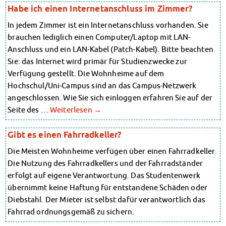
Kinderbetreuung
Habe ich einen Internetanschluss im Zimmer?
Randzeitenbetreuung
Kita CampusKids
Anmeldung
In jedem Zimmer ist ein Internetanschluss vorhanden. Sie
Nutzungsbedingungen
Voranmeldung KiTa-Platz
brauchen lediglich einen Computer/Laptop mit LAN-
AnsprechpartnerInnen
Randzeitenbetreuung
Anschluss und ein LAN-Kabel (Patch-Kabel). Bitte beachten
Über uns
Anmeldung
Sie: das Internet wird primär für Studienzwecke zur
Infopoints & Beratungscenter
Nutzungsbedingungen
Verfügung gestellt. Die Wohnheime auf dem
Beratungstermine im Überblick
AnsprechpartnerInnen
Hochschul/Uni-Campus sind an das Campus-Netzwerk
Unsere Organisation
Über uns
angeschlossen. Wie Sie sich einloggen erfahren Sie auf der
Verwaltungsrat
Infopoints & Beratungscenter
Personalrat
Seite des …
Weiterlesen
→
Lageplan
Beratungstermine im Überblick
Dokumente
Unsere Organisation
Gibt es einen Fahrradkeller?
Stellenangebote
Verwaltungsrat
Die Meisten Wohnheime verfügen über einen Fahrradkeller.
AnsprechpartnerInnen
Personalrat
Die Nutzung des Fahrradkellers und der Fahrradständer
Impressum
Lageplan
erfolgt auf eigene Verantwortung. Das Studentenwerk
Datenschutzerklärung
Dokumente
Erklärung zur Barrierefreiheit
übernimmt keine Haftung für entstandene Schäden oder
Stellenangebote
Diebstahl. Der Mieter ist selbst dafür verantwortlich das
AnsprechpartnerInnen
Fahrrad ordnungsgemäß zu sichern.
Impressum