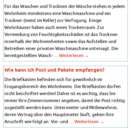
Finanzierungsberatung
Finanzierungsberatung
Für das Waschen und Trocknen der Wäsche stehen in jedem
Rückerstattung Semesterbeitrag
Rückerstattung Semesterbeitrag
Wohnheim mindestens eine Waschmaschine und ein
PsychoSoziale Beratung
PsychoSoziale Beratung
Trockner (meist im Keller) zur Verfügung. Einige
Kursangebote
Kursangebote
Anmeldung Sonderveranstaltungen
Wohnhäuser haben auch einen Trockenraum. Zur
Anmeldung Sonderveranstaltungen
Rechtsberatung
Vermeidung von Feuchtigkeitsschäden ist das Trocknen
Chatberatung
Rechtsberatung
innerhalb der Wohneinheiten sowie das Aufstellen und
FAQs Soziales & Beratung
Chatberatung
Betreiben einer privaten Waschmaschine untersagt. Die
Dokumente
FAQs Soziales & Beratung
bereitgestellten Wasch- …
Weiterlesen
→
AnsprechpartnerInnen
Dokumente
Kultur & Internationales
Wie kann ich Post und Pakete empfangen?
AnsprechpartnerInnen
Beratung für Internationals
Kultur & Internationales
Wohnen für Internationals
Die Briefkästen befinden sich für gewöhnlich im
Beratung für Internationals
IKUS und InterKultiTreff
Eingangsbereich des Wohnheims. Die Briefkästen dürfen
Wohnen für Internationals
Kulturförderung
nicht beschriftet werden! Daher ist es wichtig, dass Sie
KreativWorkshops
IKUS und InterKultiTreff
immer Ihre Zimmernummer angeben, damit die Post richtig
Magdeburger Studierendentage
Kulturförderung
zugestellt werden kann. Untermieter und Mitbewohner,
AnsprechpartnerInnen
KreativWorkshops
deren Vertrag über den Hauptmieter läuft, geben Ihre
Kinderbetreuung
Magdeburger Studierendentage
Anschrift wie folgt an: Vor- und …
Weiterlesen
→
Kita CampusKids
AnsprechpartnerInnen
Voranmeldung KiTa-Platz