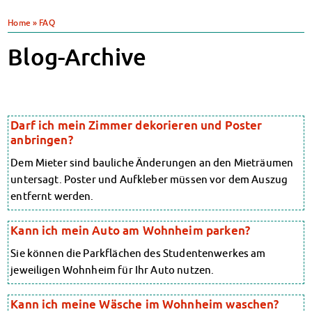
Klimabewusst essen
Heute in unseren Mensen
Home
»
FAQ
JoGo – Studibar + Eventspace
Mensa-FAQs
Klimabewusst essen
CampusCatering
Blog-Archive
Mensa-FAQs
MensaFeedback
CampusCatering
AnsprechpartnerInnen
MensaFeedback
Wohnen
AnsprechpartnerInnen
Wohnheime im Überblick
Wohnen
Darf ich mein Zimmer dekorieren und Poster
Wohnheime in Magdeburg
Wohnheime im Überblick
anbringen?
Wohnheime in Wernigerode
Wohnheime in Magdeburg
Wohnheime in Wernigerode
Dem Mieter sind bauliche Änderungen an den Mieträumen
Wohnheimantrag & -service
Wohnheimantrag & -service
untersagt. Poster und Aufkleber müssen vor dem Auszug
MIT einander – FÜR einander
MIT einander – FÜR einander
entfernt werden.
Wohnheimtutoren
Wohnheimtutoren
Schadensmeldung
Schadensmeldung
Kann ich mein Auto am Wohnheim parken?
Wohnen-FAQ
Wohnen-FAQ
Dokumente
Sie können die Parkflächen des Studentenwerkes am
Dokumente
AnsprechpartnerInnen
AnsprechpartnerInnen
jeweiligen Wohnheim für Ihr Auto nutzen.
Soziales & Beratung
Soziales & Beratung
Sozialberatung
Kann ich meine Wäsche im Wohnheim waschen?
Sozialberatung