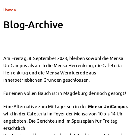
Klimabewusst essen
Heute in unseren Mensen
Home
»
JoGo – Studibar + Eventspace
Mensa-FAQs
Klimabewusst essen
CampusCatering
Blog-Archive
Mensa-FAQs
MensaFeedback
CampusCatering
AnsprechpartnerInnen
MensaFeedback
Wohnen
AnsprechpartnerInnen
Wohnheime im Überblick
Wohnen
Wohnheime in Magdeburg
Wohnheime im Überblick
Am Freitag, 8. September 2023, bleiben sowohl die Mensa
Wohnheime in Wernigerode
Wohnheime in Magdeburg
UniCampus als auch die Mensa Herrenkrug, die Cafeteria
Wohnheime in Wernigerode
Wohnheimantrag & -service
Herrenkrug und die Mensa Wernigerode aus
Wohnheimantrag & -service
MIT einander – FÜR einander
innerbetrieblichen Gründen geschlossen.
MIT einander – FÜR einander
Wohnheimtutoren
Wohnheimtutoren
Für einen vollen Bauch ist in Magdeburg dennoch gesorgt!
Schadensmeldung
Schadensmeldung
Wohnen-FAQ
Wohnen-FAQ
Eine Alternative zum Mittagessen in der
Mensa UniCampus
Dokumente
Dokumente
wird in der Cafeteria im Foyer der Mensa von 10 bis 14 Uhr
AnsprechpartnerInnen
AnsprechpartnerInnen
angeboten. Die Gerichte sind im Speiseplan für Freitag
Soziales & Beratung
Soziales & Beratung
ersichtlich.
Sozialberatung
Sozialberatung