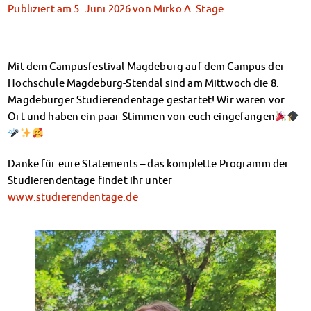
Klimabewusst essen
Publiziert am
5. Juni 2026
von
Mirko A. Stage
Mensa-FAQs
CampusCatering
MensaFeedback
Mit dem Campusfestival Magdeburg auf dem Campus der
AnsprechpartnerInnen
Hochschule Magdeburg-Stendal sind am Mittwoch die 8.
Wohnen
Magdeburger Studierendentage gestartet! Wir waren vor
Wohnheime im Überblick
Ort und haben ein paar Stimmen von euch eingefangen
Wohnheime in Magdeburg
Wohnheime in Wernigerode
Danke für eure Statements – das komplette Programm der
Wohnheimantrag & -service
Studierendentage findet ihr unter
MIT einander – FÜR einander
www.studierendentage.de
Wohnheimtutoren
Schadensmeldung
Wohnen-FAQ
Dokumente
AnsprechpartnerInnen
Soziales & Beratung
Sozialberatung