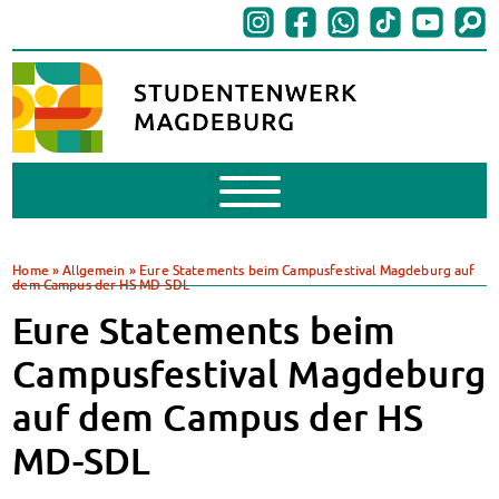
Mobile
Menu
BAföG
BAföG beantragen
Home
»
Allgemein
»
Eure Statements beim Campusfestival Magdeburg auf
dem Campus der HS MD-SDL
BAföG-FAQs
Dokumente
Eure Statements beim
BAföG-Sprechstunden
Campusfestival Magdeburg
Kredite & Stipendien
AnsprechpartnerInnen
auf dem Campus der HS
Mensen & Cafeterien
MD-SDL
Heute in unseren Mensen
JoGo – Studibar + Eventspace