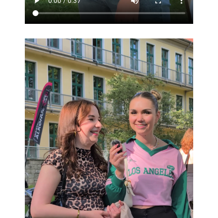
Kinderbetreuung
Kita CampusKids
Voranmeldung KiTa-Platz
Randzeitenbetreuung
Anmeldung
Nutzungsbedingungen
AnsprechpartnerInnen
Über uns
Infopoints & Beratungscenter
Beratungstermine im Überblick
Unsere Organisation
Verwaltungsrat
Personalrat
Lageplan
Dokumente
Stellenangebote
AnsprechpartnerInnen
Impressum