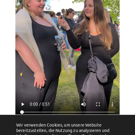
Wir verwenden Cookies, um unsere Website
←
Zwei Ausstellungen – und jede Menge
Die 8. Magdeburger Studierendentage
bereitzustellen, die Nutzung zu analysieren und
zu entdecken!
sind im vollen Gange – Das Programm für