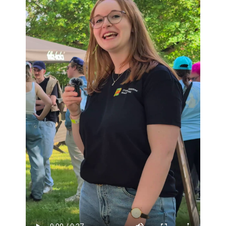
Finanzierungsberatung
Rückerstattung Semesterbeitrag
PsychoSoziale Beratung
Kursangebote
Anmeldung Sonderveranstaltungen
Rechtsberatung
Chatberatung
FAQs Soziales & Beratung
Dokumente
AnsprechpartnerInnen
Kultur & Internationales
Beratung für Internationals
Wohnen für Internationals
IKUS und InterKultiTreff
Kulturförderung
KreativWorkshops
Magdeburger Studierendentage
AnsprechpartnerInnen