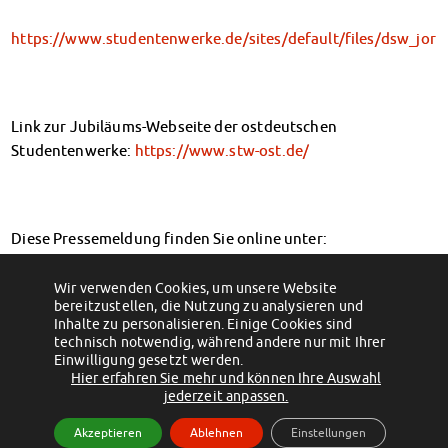
https://www.studentenwerke.de/sites/default/files/dsw_jor
Link zur Jubiläums-Webseite der ostdeutschen
Studentenwerke:
https://www.stw-ost.de/
Diese Pressemeldung finden Sie online unter:
https://www.studentenwerke.de/de/content/starker-
partner-der-studierenden-seit-30
Wir verwenden Cookies, um unsere Website
bereitzustellen, die Nutzung zu analysieren und
←
Studentenwerk Magdeburg zum 1. Juli
Impfen für mehr Präsenz im Studium
→
Inhalte zu personalisieren. Einige Cookies sind
neu aufgestellt
technisch notwendig, während andere nur mit Ihrer
Einwilligung gesetzt werden.
Hier erfahren Sie mehr und können Ihre Auswahl
(c) 2012 - 2026 by Studentenwerk Magdeburg - Anstalt des öffentlichen
jederzeit anpassen.
Rechts
Akzeptieren
Ablehnen
Einstellungen
Facebook
Instagram
TikTok
Youtube