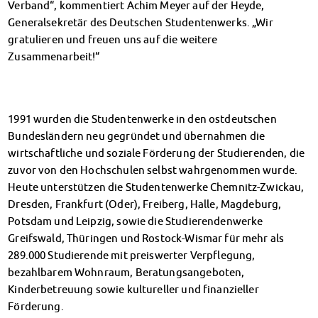
Verband“, kommentiert Achim Meyer auf der Heyde,
Kinderbetreuung
Generalsekretär des Deutschen Studentenwerks. „Wir
Kita CampusKids
gratulieren und freuen uns auf die weitere
Voranmeldung KiTa-Platz
Zusammenarbeit!“
Randzeitenbetreuung
Anmeldung
Nutzungsbedingungen
AnsprechpartnerInnen
1991 wurden die Studentenwerke in den ostdeutschen
Über uns
Bundesländern neu gegründet und übernahmen die
wirtschaftliche und soziale Förderung der Studierenden, die
Infopoints & Beratungscenter
zuvor von den Hochschulen selbst wahrgenommen wurde.
Beratungstermine im Überblick
Heute unterstützen die Studentenwerke Chemnitz-Zwickau,
Unsere Organisation
Dresden, Frankfurt (Oder), Freiberg, Halle, Magdeburg,
Verwaltungsrat
Potsdam und Leipzig, sowie die Studierendenwerke
Personalrat
Greifswald, Thüringen und Rostock-Wismar für mehr als
Lageplan
289.000 Studierende mit preiswerter Verpflegung,
Dokumente
bezahlbarem Wohnraum, Beratungsangeboten,
Stellenangebote
Kinderbetreuung sowie kultureller und finanzieller
AnsprechpartnerInnen
Förderung.
Impressum