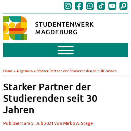
Mobile
Menu
BAföG
BAföG beantragen
Home
»
Allgemein
»
Starker Partner der Studierenden seit 30 Jahren
BAföG-FAQs
Dokumente
Starker Partner der
BAföG-Sprechstunden
Studierenden seit 30
Kredite & Stipendien
AnsprechpartnerInnen
Jahren
Mensen & Cafeterien
Heute in unseren Mensen
Publiziert am
5. Juli 2021
von
Mirko A. Stage
JoGo – Studibar + Eventspace