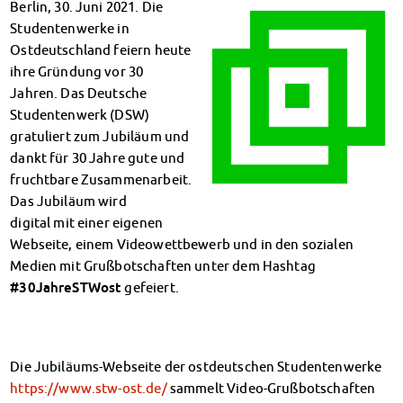
Berlin, 30. Juni 2021. Die
Klimabewusst essen
Studentenwerke in
Mensa-FAQs
Ostdeutschland feiern heute
CampusCatering
ihre Gründung vor 30
MensaFeedback
Jahren. Das Deutsche
AnsprechpartnerInnen
Studentenwerk (DSW)
Wohnen
gratuliert zum Jubiläum und
Wohnheime im Überblick
dankt für 30 Jahre gute und
Wohnheime in Magdeburg
fruchtbare Zusammenarbeit.
Wohnheime in Wernigerode
Das Jubiläum wird
Wohnheimantrag & -service
digital mit einer eigenen
MIT einander – FÜR einander
Webseite, einem Videowettbewerb und in den sozialen
Wohnheimtutoren
Medien mit Grußbotschaften unter dem Hashtag
Schadensmeldung
#30JahreSTWost
gefeiert.
Wohnen-FAQ
Dokumente
AnsprechpartnerInnen
Die Jubiläums-Webseite der ostdeutschen Studentenwerke
Soziales & Beratung
https://www.stw-ost.de/
sammelt Video-Grußbotschaften
Sozialberatung