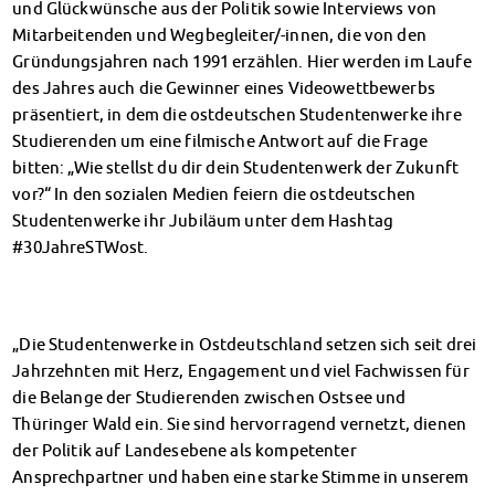
und Glückwünsche aus der Politik sowie Interviews von
Finanzierungsberatung
Mitarbeitenden und Wegbegleiter/-innen, die von den
Rückerstattung Semesterbeitrag
Gründungsjahren nach 1991 erzählen. Hier werden im Laufe
PsychoSoziale Beratung
des Jahres auch die Gewinner eines Videowettbewerbs
Kursangebote
präsentiert, in dem die ostdeutschen Studentenwerke ihre
Anmeldung Sonderveranstaltungen
Studierenden um eine filmische Antwort auf die Frage
Rechtsberatung
bitten: „Wie stellst du dir dein Studentenwerk der Zukunft
Chatberatung
vor?“ In den sozialen Medien feiern die ostdeutschen
FAQs Soziales & Beratung
Studentenwerke ihr Jubiläum unter dem Hashtag
Dokumente
#30JahreSTWost.
AnsprechpartnerInnen
Kultur & Internationales
Beratung für Internationals
„Die Studentenwerke in Ostdeutschland setzen sich seit drei
Wohnen für Internationals
Jahrzehnten mit Herz, Engagement und viel Fachwissen für
IKUS und InterKultiTreff
die Belange der Studierenden zwischen Ostsee und
Kulturförderung
Thüringer Wald ein. Sie sind hervorragend vernetzt, dienen
KreativWorkshops
der Politik auf Landesebene als kompetenter
Magdeburger Studierendentage
Ansprechpartner und haben eine starke Stimme in unserem
AnsprechpartnerInnen