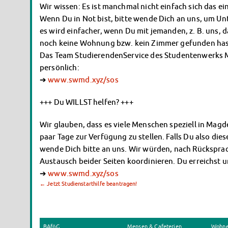
Wir wissen: Es ist manchmal nicht einfach sich das 
Wenn Du in Not bist, bitte wende Dich an uns, um Un
es wird einfacher, wenn Du mit jemanden, z. B. uns, 
noch keine Wohnung bzw. kein Zimmer gefunden hast
Das Team StudierendenService des Studentenwerks Ma
persönlich:
➔
www.swmd.xyz/sos
+++ Du WILLST helfen? +++
Wir glauben, dass es viele Menschen speziell in Magdeb
paar Tage zur Verfügung zu stellen. Falls Du also di
wende Dich bitte an uns. Wir würden, nach Rücksprac
Austausch beider Seiten koordinieren. Du erreichst u
➔
www.swmd.xyz/sos
←
Jetzt Studienstarthilfe beantragen!
BAföG
Mensen & Cafeterien
Wohn