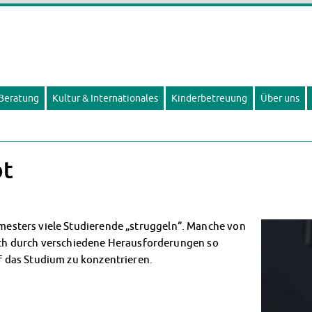
 Beratung
Kultur & Internationales
Kinderbetreuung
Über uns
ot
Semesters viele Studierende „struggeln“. Manche von
ch durch verschiedene Herausforderungen so
uf das Studium zu konzentrieren.