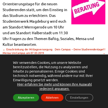
Klimabewusst essen
Orientierungstage für die neuen
Mensa-FAQs
Studierenden statt, um den Einstieg in
CampusCatering
das Studium zu erleichtern. Das
MensaFeedback
Studentenwerk Magdeburg wird euch
AnsprechpartnerInnen
am Standort Wernigerode um 10 Uhr
und am Standort Halberstadt um 11:30
Wohnen
Uhr Fragen zu den Themen Bafög, Soziales, Mensa und
Wohnheime im Überblick
Kultur beantworten.
Wohnheime in Magdeburg
←
Einschränkung der Mittagsversorgung
Dein Campus – Deine Studierendentage!!!
Wohnheime in Wernigerode
Mensa UniCampus am 07.03.2019
→
Wohnheimantrag & -service
MIT einander – FÜR einander
Wir verwenden Cookies, um unsere Website
bereitzustellen, die Nutzung zu analysieren und
Wohnheimtutoren
(c) 2012 - 2026 by Studentenwerk Magdeburg - Anstalt des öffentlichen
Inhalte zu personalisieren. Einige Cookies sind
Schadensmeldung
technisch notwendig, während andere nur mit Ihrer
Rechts
Einwilligung gesetzt werden.
Wohnen-FAQ
Facebook
Instagram
TikTok
Youtube
Hier erfahren Sie mehr und können Ihre Auswahl
Dokumente
Impressum
Datenschutzerklärung
Erklärung zur Barrierefreiheit
jederzeit anpassen.
AnsprechpartnerInnen
Akzeptieren
Ablehnen
Einstellungen
Soziales & Beratung
Sozialberatung