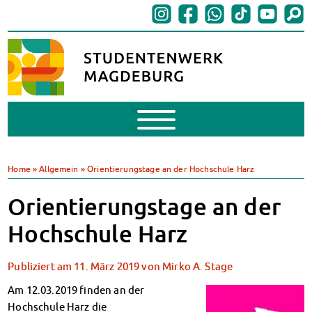
Mobile
Menu
BAföG
BAföG beantragen
Home
»
Allgemein
»
Orientierungstage an der Hochschule Harz
BAföG-FAQs
Dokumente
Orientierungstage an der
BAföG-Sprechstunden
Hochschule Harz
Kredite & Stipendien
AnsprechpartnerInnen
Publiziert am
11. März 2019
von
Mirko A. Stage
Mensen & Cafeterien
Heute in unseren Mensen
Am 12.03.2019 finden an der
JoGo – Studibar + Eventspace
Hochschule Harz die