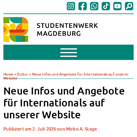
Mobile
Menu
BAföG
BAföG beantragen
Home
»
Kultur
»
Neue Infos und Angebote für Internationals auf unserer
Website
BAföG-FAQs
Dokumente
Neue Infos und Angebote
BAföG-Sprechstunden
für Internationals auf
Kredite & Stipendien
AnsprechpartnerInnen
unserer Website
Mensen & Cafeterien
Heute in unseren Mensen
Publiziert am
2. Juli 2026
von
Mirko A. Stage
JoGo – Studibar + Eventspace