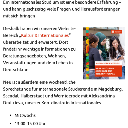
Ein internationales Studium ist eine besondere Erfahrung –
Klimabewusst essen
und kann gleichzeitig viele Fragen und Herausforderungen
Mensa-FAQs
mit sich bringen.
CampusCatering
MensaFeedback
Deshalb haben wir unseren Website-
AnsprechpartnerInnen
Bereich „
Kultur & Internationales
“
Wohnen
überarbeitet und erweitert. Dort
Wohnheime im Überblick
findet ihr wichtige Informationen zu
Wohnheime in Magdeburg
Beratungsangeboten, Wohnen,
Wohnheime in Wernigerode
Veranstaltungen und dem Leben in
Wohnheimantrag & -service
Deutschland.
MIT einander – FÜR einander
Wohnheimtutoren
Neu ist außerdem eine wöchentliche
Sprechstunde für internationale Studierende in Magdeburg,
Schadensmeldung
Stendal, Halberstadt und Wernigerode mit Aleksandrina
Wohnen-FAQ
Dmitrieva, unserer Koordinatorin Internationales.
Dokumente
AnsprechpartnerInnen
Mittwochs
Soziales & Beratung
13:00–15:00 Uhr
Sozialberatung