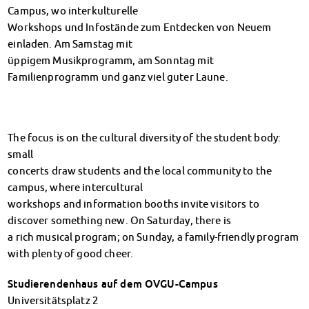
Klimabewusst essen
Campus, wo interkulturelle
Mensa-FAQs
Workshops und Infostände zum Entdecken von Neuem
CampusCatering
einladen. Am Samstag mit
MensaFeedback
üppigem Musikprogramm, am Sonntag mit
Familienprogramm und ganz viel guter Laune.
AnsprechpartnerInnen
Wohnen
Wohnheime im Überblick
Wohnheime in Magdeburg
The focus is on the cultural diversity of the student body:
Wohnheime in Wernigerode
small
Wohnheimantrag & -service
concerts draw students and the local community to the
MIT einander – FÜR einander
campus, where intercultural
Wohnheimtutoren
workshops and information booths invite visitors to
Schadensmeldung
discover something new. On Saturday, there is
Wohnen-FAQ
a rich musical program; on Sunday, a family-friendly program
Dokumente
with plenty of good cheer.
AnsprechpartnerInnen
Studierendenhaus auf dem OVGU-Campus
Soziales & Beratung
Universitätsplatz 2
Sozialberatung