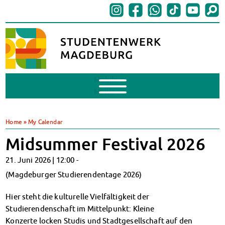
Mobile
Menu
BAföG
BAföG beantragen
Home
»
My Calendar
BAföG-FAQs
Midsummer Festival 2026
Dokumente
BAföG-Sprechstunden
21. Juni 2026 |
12:00
-
Kredite & Stipendien
(Magdeburger Studierendentage 2026)
AnsprechpartnerInnen
Mensen & Cafeterien
Hier steht die kulturelle Vielfältigkeit der
Heute in unseren Mensen
Studierendenschaft im Mittelpunkt: Kleine
JoGo – Studibar + Eventspace
Konzerte locken Studis und Stadtgesellschaft auf den