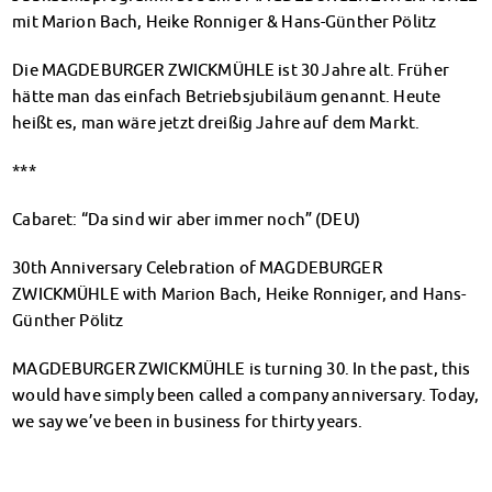
Finanzierungsberatung
mit Marion Bach, Heike Ronniger & Hans-Günther Pölitz
Rückerstattung Semesterbeitrag
Die MAGDEBURGER ZWICKMÜHLE ist 30 Jahre alt. Früher
PsychoSoziale Beratung
hätte man das einfach Betriebsjubiläum genannt. Heute
Kursangebote
heißt es, man wäre jetzt dreißig Jahre auf dem Markt.
Anmeldung Sonderveranstaltungen
Rechtsberatung
***
Chatberatung
FAQs Soziales & Beratung
Cabaret: “Da sind wir aber immer noch” (DEU)
Dokumente
AnsprechpartnerInnen
30th Anniversary Celebration of MAGDEBURGER
Kultur & Internationales
ZWICKMÜHLE with Marion Bach, Heike Ronniger, and Hans-
Beratung für Internationals
Günther Pölitz
Wohnen für Internationals
MAGDEBURGER ZWICKMÜHLE is turning 30. In the past, this
IKUS und InterKultiTreff
would have simply been called a company anniversary. Today,
Kulturförderung
we say we’ve been in business for thirty years.
KreativWorkshops
Magdeburger Studierendentage
AnsprechpartnerInnen