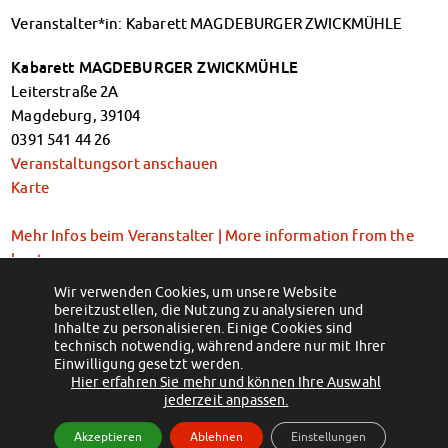
Kinderbetreuung
Veranstalter*in: Kabarett MAGDEBURGER ZWICKMÜHLE
Kita CampusKids
Voranmeldung KiTa-Platz
Kabarett MAGDEBURGER ZWICKMÜHLE
Randzeitenbetreuung
Leiterstraße 2A
Magdeburg
,
39104
Anmeldung
0391 541 44 26
Nutzungsbedingungen
Veranstaltungsort anschauen
AnsprechpartnerInnen
Karte
Über uns
Infopoints & Beratungscenter
Mehr Infos beim Veranstalter | More information from the
Beratungstermine im Überblick
host
Unsere Organisation
Verwaltungsrat
Wir verwenden Cookies, um unsere Website
Eintritt ab 16 €
bereitzustellen, die Nutzung zu analysieren und
Personalrat
Inhalte zu personalisieren. Einige Cookies sind
Tickets oder Anmeldung | Tickets or registration
Lageplan
technisch notwendig, während andere nur mit Ihrer
Dokumente
Einwilligung gesetzt werden.
Hier erfahren Sie mehr und können Ihre Auswahl
Stellenangebote
(c) 2012 - 2026 by Studentenwerk Magdeburg - Anstalt des öffentlichen
jederzeit anpassen.
AnsprechpartnerInnen
Rechts
Akzeptieren
Ablehnen
Einstellungen
Impressum
Facebook
Instagram
TikTok
Youtube