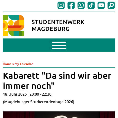
Mobile
Menu
BAföG
BAföG beantragen
Home
»
My Calendar
BAföG-FAQs
Kabarett "Da sind wir aber
Dokumente
BAföG-Sprechstunden
immer noch"
Kredite & Stipendien
18. Juni 2026 |
20:00
-
22:30
AnsprechpartnerInnen
Mensen & Cafeterien
(Magdeburger Studierendentage 2026)
Heute in unseren Mensen
JoGo – Studibar + Eventspace