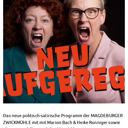
Klimabewusst essen
Mensa-FAQs
CampusCatering
MensaFeedback
AnsprechpartnerInnen
Wohnen
Wohnheime im Überblick
Wohnheime in Magdeburg
Wohnheime in Wernigerode
Wohnheimantrag & -service
MIT einander – FÜR einander
Wohnheimtutoren
Schadensmeldung
Wohnen-FAQ
Dokumente
AnsprechpartnerInnen
Das neue politisch-satirische Programm der MAGDEBURGER
Soziales & Beratung
ZWICKMÜHLE mit mit Marion Bach & Heike Ronniger sowie
Sozialberatung