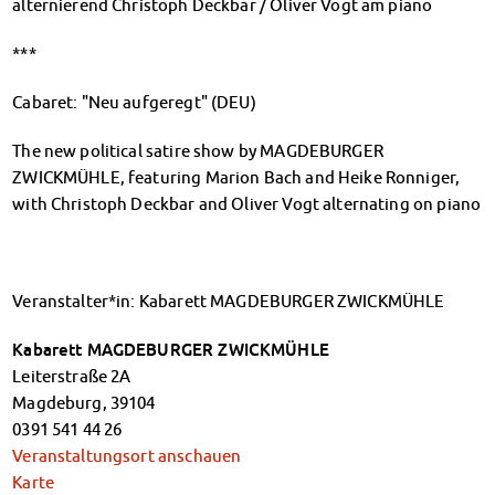
alternierend Christoph Deckbar / Oliver Vogt am piano
Finanzierungsberatung
Rückerstattung Semesterbeitrag
***
PsychoSoziale Beratung
Kursangebote
Cabaret: "Neu aufgeregt" (DEU)
Anmeldung Sonderveranstaltungen
The new political satire show by MAGDEBURGER
Rechtsberatung
ZWICKMÜHLE, featuring Marion Bach and Heike Ronniger,
Chatberatung
with Christoph Deckbar and Oliver Vogt alternating on piano
FAQs Soziales & Beratung
Dokumente
AnsprechpartnerInnen
Kultur & Internationales
Veranstalter*in: Kabarett MAGDEBURGER ZWICKMÜHLE
Beratung für Internationals
Wohnen für Internationals
Kabarett MAGDEBURGER ZWICKMÜHLE
IKUS und InterKultiTreff
Leiterstraße 2A
Kulturförderung
Magdeburg
,
39104
0391 541 44 26
KreativWorkshops
Veranstaltungsort anschauen
Magdeburger Studierendentage
Karte
AnsprechpartnerInnen