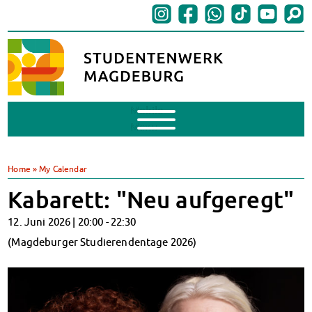
Mobile
Menu
BAföG
BAföG beantragen
Home
»
My Calendar
BAföG-FAQs
Kabarett: "Neu aufgeregt"
Dokumente
BAföG-Sprechstunden
12. Juni 2026 |
20:00
-
22:30
Kredite & Stipendien
(Magdeburger Studierendentage 2026)
AnsprechpartnerInnen
Mensen & Cafeterien
Heute in unseren Mensen
JoGo – Studibar + Eventspace