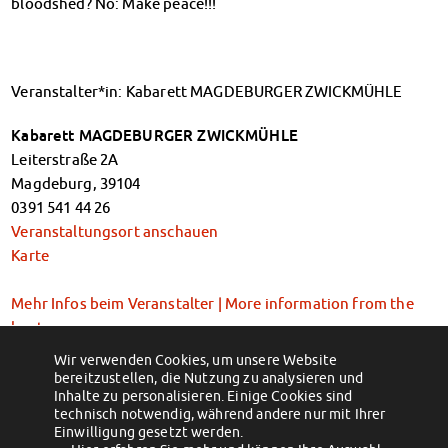
bloodshed? No: Make peace!!!
Kinderbetreuung
Kita CampusKids
Voranmeldung KiTa-Platz
Randzeitenbetreuung
Veranstalter*in: Kabarett MAGDEBURGER ZWICKMÜHLE
Anmeldung
Kabarett MAGDEBURGER ZWICKMÜHLE
Nutzungsbedingungen
Leiterstraße 2A
AnsprechpartnerInnen
Magdeburg
,
39104
Über uns
0391 541 44 26
Infopoints & Beratungscenter
Veranstaltungsort anschauen
Beratungstermine im Überblick
Karte
Unsere Organisation
Verwaltungsrat
Mehr Infos beim Veranstalter | More information from the
Personalrat
host
Lageplan
Wir verwenden Cookies, um unsere Website
Dokumente
Eintritt: 16 €
bereitzustellen, die Nutzung zu analysieren und
Stellenangebote
Inhalte zu personalisieren. Einige Cookies sind
Tickets oder Anmeldung | Tickets or registration
AnsprechpartnerInnen
technisch notwendig, während andere nur mit Ihrer
Einwilligung gesetzt werden.
Impressum