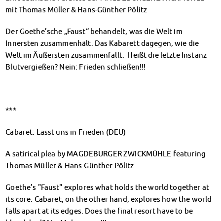
Finanzierungsberatung
mit Thomas Müller & Hans-Günther Pölitz
Rückerstattung Semesterbeitrag
Der Goethe’sche „Faust“ behandelt, was die Welt im
PsychoSoziale Beratung
Innersten zusammenhält. Das Kabarett dagegen, wie die
Kursangebote
Welt im Äußersten zusammenfällt. Heißt die letzte Instanz
Anmeldung Sonderveranstaltungen
Blutvergießen? Nein: Frieden schließen!!!
Rechtsberatung
Chatberatung
FAQs Soziales & Beratung
Dokumente
***
AnsprechpartnerInnen
Kultur & Internationales
Cabaret: Lasst uns in Frieden (DEU)
Beratung für Internationals
A satirical plea by MAGDEBURGER ZWICKMÜHLE featuring
Wohnen für Internationals
Thomas Müller & Hans-Günther Pölitz
IKUS und InterKultiTreff
Kulturförderung
Goethe’s "Faust" explores what holds the world together at
KreativWorkshops
its core. Cabaret, on the other hand, explores how the world
Magdeburger Studierendentage
falls apart at its edges. Does the final resort have to be
AnsprechpartnerInnen