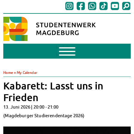
Mobile
Menu
BAföG
BAföG beantragen
Home
»
My Calendar
BAföG-FAQs
Kabarett: Lasst uns in
Dokumente
BAföG-Sprechstunden
Frieden
Kredite & Stipendien
13. Juni 2026 |
20:00
-
21:00
AnsprechpartnerInnen
Mensen & Cafeterien
(Magdeburger Studierendentage 2026)
Heute in unseren Mensen
JoGo – Studibar + Eventspace