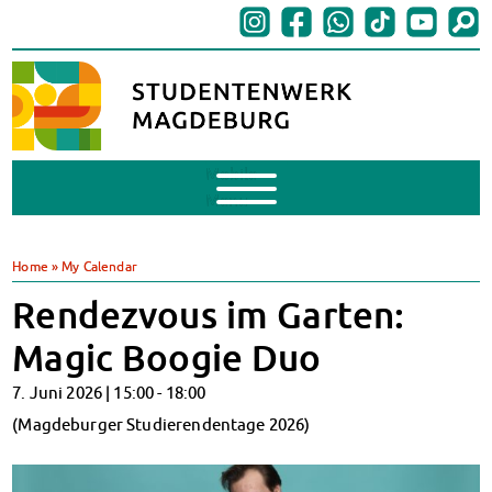
Mobile
Menu
BAföG
BAföG beantragen
Home
»
My Calendar
BAföG-FAQs
Rendezvous im Garten:
Dokumente
BAföG-Sprechstunden
Magic Boogie Duo
Kredite & Stipendien
7. Juni 2026 |
15:00
-
18:00
AnsprechpartnerInnen
Mensen & Cafeterien
(Magdeburger Studierendentage 2026)
Heute in unseren Mensen
JoGo – Studibar + Eventspace