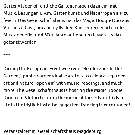
Finanzierungsberatung
Garten« laden öffentliche Gartenanlagen dazu ein, mit
Rückerstattung Semesterbeitrag
Musik, Lesungen u.v.m. Gartenkunst und Natur ›open air‹ zu
PsychoSoziale Beratung
feiern. Das Gesellschaftshaus hat das Magic Boogie Duo aus
Kursangebote
Vlotho zu Gast, um am idyllischen Klosterbergegarten die
Anmeldung Sonderveranstaltungen
Musik der 50er und 60er Jahre aufleben zu lassen. Es darf
Rechtsberatung
getanzt werden!
Chatberatung
***
FAQs Soziales & Beratung
Dokumente
During the European event weekend “Rendezvous in the
AnsprechpartnerInnen
Garden,” public gardens invite visitors to celebrate garden
Kultur & Internationales
art and nature “open air” with music, readings, and much
Beratung für Internationals
more. The Gesellschaftshaus is hosting the Magic Boogie
Wohnen für Internationals
Duo from Vlotho to bring the music of the ’50s and ’60s to
IKUS und InterKultiTreff
life in the idyllic Klosterbergegarten. Dancing is encouraged!
Kulturförderung
KreativWorkshops
Magdeburger Studierendentage
Veranstalter*in: Gesellschaftshaus Magdeburg
AnsprechpartnerInnen