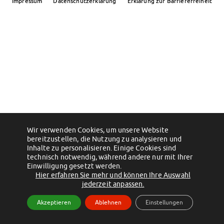
Impressum
Datenschutzerklärung
Erklärung zur Barrierefreiheit
Klimabewusst essen
Mensa-FAQs
CampusCatering
MensaFeedback
AnsprechpartnerInnen
Wohnen
Wohnheime im Überblick
Wohnheime in Magdeburg
Wohnheime in Wernigerode
Wohnheimantrag & -service
MIT einander – FÜR einander
Wir verwenden Cookies, um unsere Website
bereitzustellen, die Nutzung zu analysieren und
Wohnheimtutoren
Inhalte zu personalisieren. Einige Cookies sind
Schadensmeldung
technisch notwendig, während andere nur mit Ihrer
Einwilligung gesetzt werden.
Wohnen-FAQ
Hier erfahren Sie mehr und können Ihre Auswahl
Dokumente
jederzeit anpassen.
AnsprechpartnerInnen
Akzeptieren
Ablehnen
Einstellungen
Soziales & Beratung
Sozialberatung