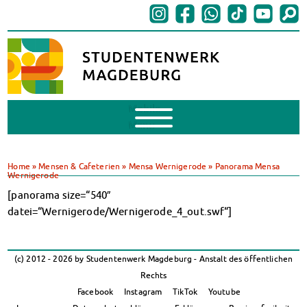
Mobile
Menu
BAföG
BAföG beantragen
Home
»
Mensen & Cafeterien
»
Mensa Wernigerode
»
Panorama Mensa
Wernigerode
BAföG-FAQs
[panorama size=“540″
Dokumente
datei=“Wernigerode/Wernigerode_4_out.swf“]
BAföG-Sprechstunden
Kredite & Stipendien
AnsprechpartnerInnen
(c) 2012 - 2026 by Studentenwerk Magdeburg - Anstalt des öffentlichen
Mensen & Cafeterien
Rechts
Heute in unseren Mensen
Facebook
Instagram
TikTok
Youtube
JoGo – Studibar + Eventspace