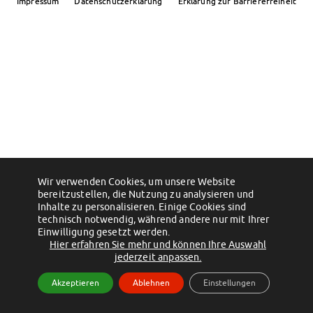
Impressum
Datenschutzerklärung
Erklärung zur Barrierefreiheit
Klimabewusst essen
Mensa-FAQs
CampusCatering
MensaFeedback
AnsprechpartnerInnen
Wohnen
Wohnheime im Überblick
Wohnheime in Magdeburg
Wohnheime in Wernigerode
Wohnheimantrag & -service
MIT einander – FÜR einander
Wir verwenden Cookies, um unsere Website
bereitzustellen, die Nutzung zu analysieren und
Wohnheimtutoren
Inhalte zu personalisieren. Einige Cookies sind
Schadensmeldung
technisch notwendig, während andere nur mit Ihrer
Einwilligung gesetzt werden.
Wohnen-FAQ
Hier erfahren Sie mehr und können Ihre Auswahl
Dokumente
jederzeit anpassen.
AnsprechpartnerInnen
Akzeptieren
Ablehnen
Einstellungen
Soziales & Beratung
Sozialberatung