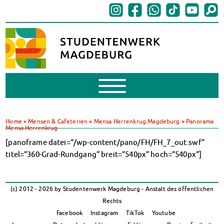
Mobile
Menu
BAföG
BAföG beantragen
Home
»
Mensen & Cafeterien
»
Mensa Herrenkrug Magdeburg
»
Panorama
Mensa Herrenkrug
BAföG-FAQs
[panoframe datei=“/wp-content/pano/FH/FH_7_out.swf“
Dokumente
titel=“360-Grad-Rundgang“ breit=“540px“ hoch=“540px“]
BAföG-Sprechstunden
Kredite & Stipendien
AnsprechpartnerInnen
(c) 2012 - 2026 by Studentenwerk Magdeburg - Anstalt des öffentlichen
Mensen & Cafeterien
Rechts
Heute in unseren Mensen
Facebook
Instagram
TikTok
Youtube
JoGo – Studibar + Eventspace