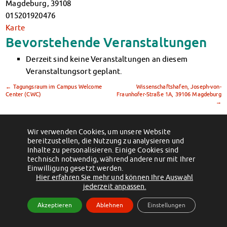
Magdeburg
,
39108
Klimabewusst essen
015201920476
Mensa-FAQs
Karte
CampusCatering
Bevorstehende Veranstaltungen
MensaFeedback
AnsprechpartnerInnen
Derzeit sind keine Veranstaltungen an diesem
Wohnen
Veranstaltungsort geplant.
Wohnheime im Überblick
←
Tagungsraum im Campus Welcome
Wissenschaftshafen, Joseph-von-
Wohnheime in Magdeburg
Center (CWC)
Fraunhofer-Straße 1A, 39106 Magdeburg
→
Wohnheime in Wernigerode
Wohnheimantrag & -service
MIT einander – FÜR einander
Wir verwenden Cookies, um unsere Website
(c) 2012 - 2026 by Studentenwerk Magdeburg - Anstalt des öffentlichen
bereitzustellen, die Nutzung zu analysieren und
Wohnheimtutoren
Rechts
Inhalte zu personalisieren. Einige Cookies sind
Schadensmeldung
technisch notwendig, während andere nur mit Ihrer
Facebook
Instagram
TikTok
Youtube
Einwilligung gesetzt werden.
Wohnen-FAQ
Impressum
Datenschutzerklärung
Erklärung zur Barrierefreiheit
Hier erfahren Sie mehr und können Ihre Auswahl
Dokumente
jederzeit anpassen.
AnsprechpartnerInnen
Akzeptieren
Ablehnen
Einstellungen
Soziales & Beratung
Sozialberatung