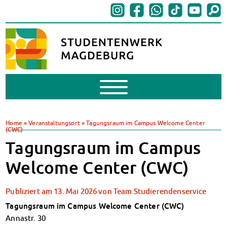
Mobile
Menu
BAföG
BAföG beantragen
Home
»
Veranstaltungsort
»
Tagungsraum im Campus Welcome Center
(CWC)
BAföG-FAQs
Tagungsraum im Campus
Dokumente
BAföG-Sprechstunden
Welcome Center (CWC)
Kredite & Stipendien
AnsprechpartnerInnen
Publiziert am
13. Mai 2026
von
Team Studierendenservice
Mensen & Cafeterien
Tagungsraum im Campus Welcome Center (CWC)
Heute in unseren Mensen
Annastr. 30
JoGo – Studibar + Eventspace