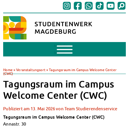
Mobile
Menu
BAföG
BAföG beantragen
Home
»
Veranstaltungsort
»
Tagungsraum im Campus Welcome Center
(CWC)
BAföG-FAQs
Tagungsraum im Campus
Dokumente
BAföG-Sprechstunden
Welcome Center (CWC)
Kredite & Stipendien
AnsprechpartnerInnen
Publiziert am
13. Mai 2026
von
Team Studierendenservice
Mensen & Cafeterien
Tagungsraum im Campus Welcome Center (CWC)
Heute in unseren Mensen
Annastr. 30
JoGo – Studibar + Eventspace