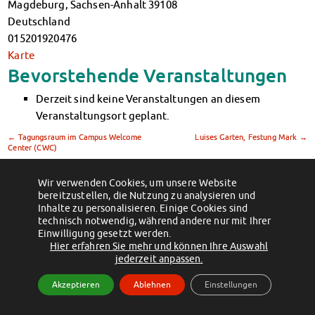
Magdeburg
,
Sachsen-Anhalt
39108
Klimabewusst essen
Deutschland
Mensa-FAQs
015201920476
CampusCatering
Karte
MensaFeedback
Bevorstehende Veranstaltungen
AnsprechpartnerInnen
Wohnen
Derzeit sind keine Veranstaltungen an diesem
Wohnheime im Überblick
Veranstaltungsort geplant.
Wohnheime in Magdeburg
←
Tagungsraum im Campus Welcome
Luises Garten, Festung Mark
→
Wohnheime in Wernigerode
Center (CWC)
Wohnheimantrag & -service
MIT einander – FÜR einander
Wir verwenden Cookies, um unsere Website
bereitzustellen, die Nutzung zu analysieren und
(c) 2012 - 2026 by Studentenwerk Magdeburg - Anstalt des öffentlichen
Wohnheimtutoren
Inhalte zu personalisieren. Einige Cookies sind
Rechts
Schadensmeldung
technisch notwendig, während andere nur mit Ihrer
Facebook
Instagram
TikTok
Youtube
Einwilligung gesetzt werden.
Wohnen-FAQ
Hier erfahren Sie mehr und können Ihre Auswahl
Impressum
Datenschutzerklärung
Erklärung zur Barrierefreiheit
Dokumente
jederzeit anpassen.
AnsprechpartnerInnen
Akzeptieren
Ablehnen
Einstellungen
Soziales & Beratung
Sozialberatung