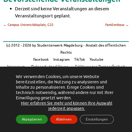
Klimabewusst essen
Derzeit sind keine Veranstaltungen an diesem
Mensa-FAQs
Veranstaltungsort geplant.
CampusCatering
MensaFeedback
←
Campus Universitätsplatz, G22
Familienhaus
→
AnsprechpartnerInnen
Wohnen
(c) 2012 - 2026 by Studentenwerk Magdeburg - Anstalt des öffentlichen
Wohnheime im Überblick
Rechts
Wohnheime in Magdeburg
Facebook
Instagram
TikTok
Youtube
Wohnheime in Wernigerode
Impressum
Datenschutzerklärung
Erklärung zur Barrierefreiheit
Wohnheimantrag & -service
MIT einander – FÜR einander
Wir verwenden Cookies, um unsere Website
bereitzustellen, die Nutzung zu analysieren und
Wohnheimtutoren
Inhalte zu personalisieren. Einige Cookies sind
Schadensmeldung
technisch notwendig, während andere nur mit Ihrer
Einwilligung gesetzt werden.
Wohnen-FAQ
Hier erfahren Sie mehr und können Ihre Auswahl
Dokumente
jederzeit anpassen.
AnsprechpartnerInnen
Akzeptieren
Ablehnen
Einstellungen
Soziales & Beratung
Sozialberatung