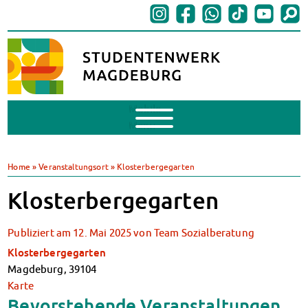
Mobile
Menu
BAföG
BAföG beantragen
Home
»
Veranstaltungsort
»
Klosterbergegarten
BAföG-FAQs
Klosterbergegarten
Dokumente
BAföG-Sprechstunden
Kredite & Stipendien
Publiziert am
12. Mai 2025
von
Team Sozialberatung
AnsprechpartnerInnen
Klosterbergegarten
Mensen & Cafeterien
Magdeburg
,
39104
Heute in unseren Mensen
Karte
JoGo – Studibar + Eventspace
Bevorstehende Veranstaltungen